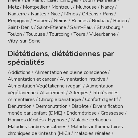
Havre
/
Le Mans
/
Lille
/
Limoges
/
Lyon
/
Marseille
/
Metz
/
Montpellier
/
Montreuil
/
Mulhouse
/
Nancy
/
Nanterre
/
Nantes
/
Nice
/
Nîmes
/
Orléans
/
Paris
/
Perpignan
/
Poitiers
/
Reims
/
Rennes
/
Roubaix
/
Rouen
/
Saint-Denis
/
Saint-Etienne
/
Saint-Paul
/
Strasbourg
/
Toulon
/
Toulouse
/
Tourcoing
/
Tours
/
Villeurbanne
/
Vitry-sur-Seine
Diététiciens, diététiciennes par
spécialités
Addictions
/
Alimentation en pleine conscience
/
Alimentation et cancer
/
Alimentation Intuitive
/
Alimentation Végétalienne (vegan)
/
Alimentation
végétarienne
/
Allaitement
/
Allergies / Intolérances
Alimentaires
/
Chirurgie bariatrique
/
Confort digestif
/
Dénutrition
/
Dermonutrition
/
Diabète
/
Diversification
menée par l'enfant (DME)
/
Endométriose
/
Grossesse
/
Horaires décalés
/
Hypnose
/
Maladie cœliaque
/
Maladies cardio-vasculaires
/
Maladies inflammatoires
chroniques de l'intestin (MICI)
/
Maladies rénales
/