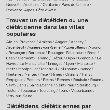
Nouvelle-Aquitaine
/
Occitanie
/
Pays de la Loire
/
Provence-Alpes-Côte d'Azur
Trouvez un diététicien ou une
diététicienne dans les villes
populaires
Aix-en-Provence
/
Amiens
/
Angers
/
Annecy
/
Argenteuil
/
Asnières-sur-Seine
/
Aubervilliers
/
Avignon
/
Besançon
/
Bordeaux
/
Boulogne-Billancourt
/
Brest
/
Caen
/
Clermont-Ferrand
/
Créteil
/
Dijon
/
Grenoble
/
Le
Havre
/
Le Mans
/
Lille
/
Limoges
/
Lyon
/
Marseille
/
Metz
/
Montpellier
/
Montreuil
/
Mulhouse
/
Nancy
/
Nanterre
/
Nantes
/
Nice
/
Nîmes
/
Orléans
/
Paris
/
Perpignan
/
Poitiers
/
Reims
/
Rennes
/
Roubaix
/
Rouen
/
Saint-Denis
/
Saint-Etienne
/
Saint-Paul
/
Strasbourg
/
Toulon
/
Toulouse
/
Tourcoing
/
Tours
/
Villeurbanne
/
Vitry-sur-Seine
Diététiciens, diététiciennes par