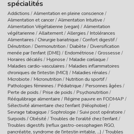
spécialités
Addictions
/
Alimentation en pleine conscience
/
Alimentation et cancer
/
Alimentation Intuitive
/
Alimentation Végétalienne (vegan)
/
Alimentation
végétarienne
/
Allaitement
/
Allergies / Intolérances
Alimentaires
/
Chirurgie bariatrique
/
Confort digestif
/
Dénutrition
/
Dermonutrition
/
Diabète
/
Diversification
menée par l'enfant (DME)
/
Endométriose
/
Grossesse
/
Horaires décalés
/
Hypnose
/
Maladie cœliaque
/
Maladies cardio-vasculaires
/
Maladies inflammatoires
chroniques de l'intestin (MICI)
/
Maladies rénales
/
Microbiote
/
Micronutrition
/
Nutrition du sportif
/
Pathologies féminines
/
Pédiatrique
/
Personnes âgées
/
Perte de poids
/
Prise de poids
/
Psychonutrition
/
Rééquilibrage alimentaire
/
Régime pauvre en FODMAP
/
Sélectivité alimentaire chez l'enfant (Néophobie)
/
Sevrage tabagique
/
Sophrologie
/
Suivi post opératoire
/
Surpoids / Obésité
/
Troubles de l'oralité chez l'enfant
/
Troubles digestifs (reflux gastro-oesophagien RGO,
pancréatite, syndrome de l'intestin irritable, ...)
/
Troubles