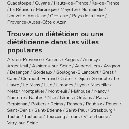
Guadeloupe
/
Guyane
/
Hauts-de-France
/
Île-de-France
/
La Réunion
/
Martinique
/
Mayotte
/
Normandie
/
Nouvelle-Aquitaine
/
Occitanie
/
Pays de la Loire
/
Provence-Alpes-Côte d'Azur
Trouvez un diététicien ou une
diététicienne dans les villes
populaires
Aix-en-Provence
/
Amiens
/
Angers
/
Annecy
/
Argenteuil
/
Asnières-sur-Seine
/
Aubervilliers
/
Avignon
/
Besançon
/
Bordeaux
/
Boulogne-Billancourt
/
Brest
/
Caen
/
Clermont-Ferrand
/
Créteil
/
Dijon
/
Grenoble
/
Le
Havre
/
Le Mans
/
Lille
/
Limoges
/
Lyon
/
Marseille
/
Metz
/
Montpellier
/
Montreuil
/
Mulhouse
/
Nancy
/
Nanterre
/
Nantes
/
Nice
/
Nîmes
/
Orléans
/
Paris
/
Perpignan
/
Poitiers
/
Reims
/
Rennes
/
Roubaix
/
Rouen
/
Saint-Denis
/
Saint-Etienne
/
Saint-Paul
/
Strasbourg
/
Toulon
/
Toulouse
/
Tourcoing
/
Tours
/
Villeurbanne
/
Vitry-sur-Seine