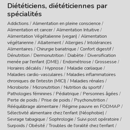
Diététiciens, diététiciennes par
spécialités
Addictions
/
Alimentation en pleine conscience
/
Alimentation et cancer
/
Alimentation Intuitive
/
Alimentation Végétalienne (vegan)
/
Alimentation
végétarienne
/
Allaitement
/
Allergies / Intolérances
Alimentaires
/
Chirurgie bariatrique
/
Confort digestif
/
Dénutrition
/
Dermonutrition
/
Diabète
/
Diversification
menée par l'enfant (DME)
/
Endométriose
/
Grossesse
/
Horaires décalés
/
Hypnose
/
Maladie cœliaque
/
Maladies cardio-vasculaires
/
Maladies inflammatoires
chroniques de l'intestin (MICI)
/
Maladies rénales
/
Microbiote
/
Micronutrition
/
Nutrition du sportif
/
Pathologies féminines
/
Pédiatrique
/
Personnes âgées
/
Perte de poids
/
Prise de poids
/
Psychonutrition
/
Rééquilibrage alimentaire
/
Régime pauvre en FODMAP
/
Sélectivité alimentaire chez l'enfant (Néophobie)
/
Sevrage tabagique
/
Sophrologie
/
Suivi post opératoire
/
Surpoids / Obésité
/
Troubles de l'oralité chez l'enfant
/