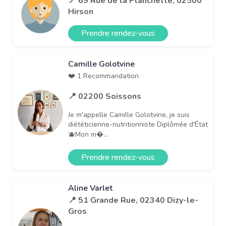
📍 69 Rue de la Planchette, 02500
Hirson
Prendre rendez-vous
Camille Golotvine
❤️ 1 Recommandation
📍 02200 Soissons
Je m'appelle Camille Golotvine, je suis
diététicienne-nutritionniste Diplômée d'État
🫐Mon m�...
Prendre rendez-vous
Aline Varlet
📍 51 Grande Rue, 02340 Dizy-le-
Gros