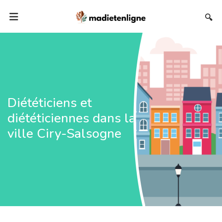
🔍
Diététiciens et
diététiciennes dans la
ville Ciry-Salsogne