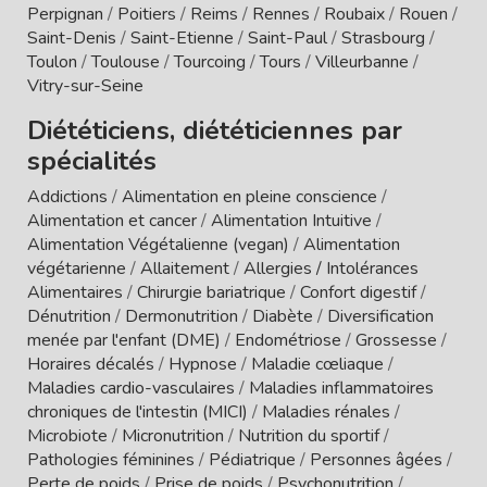
Perpignan
/
Poitiers
/
Reims
/
Rennes
/
Roubaix
/
Rouen
/
Saint-Denis
/
Saint-Etienne
/
Saint-Paul
/
Strasbourg
/
Toulon
/
Toulouse
/
Tourcoing
/
Tours
/
Villeurbanne
/
Vitry-sur-Seine
Diététiciens, diététiciennes par
spécialités
Addictions
/
Alimentation en pleine conscience
/
Alimentation et cancer
/
Alimentation Intuitive
/
Alimentation Végétalienne (vegan)
/
Alimentation
végétarienne
/
Allaitement
/
Allergies / Intolérances
Alimentaires
/
Chirurgie bariatrique
/
Confort digestif
/
Dénutrition
/
Dermonutrition
/
Diabète
/
Diversification
menée par l'enfant (DME)
/
Endométriose
/
Grossesse
/
Horaires décalés
/
Hypnose
/
Maladie cœliaque
/
Maladies cardio-vasculaires
/
Maladies inflammatoires
chroniques de l'intestin (MICI)
/
Maladies rénales
/
Microbiote
/
Micronutrition
/
Nutrition du sportif
/
Pathologies féminines
/
Pédiatrique
/
Personnes âgées
/
Perte de poids
/
Prise de poids
/
Psychonutrition
/