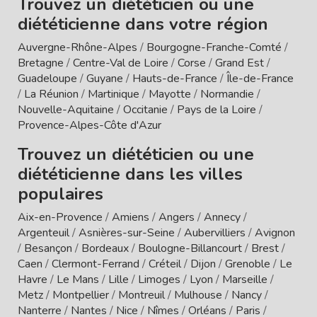
Trouvez un diététicien ou une
diététicienne dans votre région
Auvergne-Rhône-Alpes
/
Bourgogne-Franche-Comté
/
Bretagne
/
Centre-Val de Loire
/
Corse
/
Grand Est
/
Guadeloupe
/
Guyane
/
Hauts-de-France
/
Île-de-France
/
La Réunion
/
Martinique
/
Mayotte
/
Normandie
/
Nouvelle-Aquitaine
/
Occitanie
/
Pays de la Loire
/
Provence-Alpes-Côte d'Azur
Trouvez un diététicien ou une
diététicienne dans les villes
populaires
Aix-en-Provence
/
Amiens
/
Angers
/
Annecy
/
Argenteuil
/
Asnières-sur-Seine
/
Aubervilliers
/
Avignon
/
Besançon
/
Bordeaux
/
Boulogne-Billancourt
/
Brest
/
Caen
/
Clermont-Ferrand
/
Créteil
/
Dijon
/
Grenoble
/
Le
Havre
/
Le Mans
/
Lille
/
Limoges
/
Lyon
/
Marseille
/
Metz
/
Montpellier
/
Montreuil
/
Mulhouse
/
Nancy
/
Nanterre
/
Nantes
/
Nice
/
Nîmes
/
Orléans
/
Paris
/