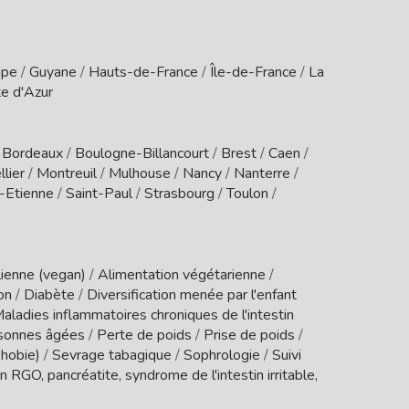
upe
/
Guyane
/
Hauts-de-France
/
Île-de-France
/
La
e d'Azur
/
Bordeaux
/
Boulogne-Billancourt
/
Brest
/
Caen
/
lier
/
Montreuil
/
Mulhouse
/
Nancy
/
Nanterre
/
t-Etienne
/
Saint-Paul
/
Strasbourg
/
Toulon
/
ienne (vegan)
/
Alimentation végétarienne
/
ion
/
Diabète
/
Diversification menée par l'enfant
aladies inflammatoires chroniques de l'intestin
sonnes âgées
/
Perte de poids
/
Prise de poids
/
phobie)
/
Sevrage tabagique
/
Sophrologie
/
Suivi
 RGO, pancréatite, syndrome de l'intestin irritable,