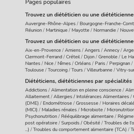
Pages populaires
Trouvez un diététicien ou une diététicienn
Auvergne-Rhône-Alpes
/
Bourgogne-Franche-Com
Réunion
/
Martinique
/
Mayotte
/
Normandie
/
Nouvel
Trouvez un diététicien ou une diététicienne
Aix-en-Provence
/
Amiens
/
Angers
/
Annecy
/
Arge
Clermont-Ferrand
/
Créteil
/
Dijon
/
Grenoble
/
Le Ha
Nantes
/
Nice
/
Nîmes
/
Orléans
/
Paris
/
Perpignan
/
Toulouse
/
Tourcoing
/
Tours
/
Villeurbanne
/
Vitry-su
Diététiciens, diététiciennes par spécialités
Addictions
/
Alimentation en pleine conscience
/
Alim
Allaitement
/
Allergies / Intolérances Alimentaires
/
(DME)
/
Endométriose
/
Grossesse
/
Horaires décal
(MICI)
/
Maladies rénales
/
Microbiote
/
Micronutritio
Psychonutrition
/
Rééquilibrage alimentaire
/
Régime
post opératoire
/
Surpoids / Obésité
/
Troubles de l'o
...)
/
Troubles du comportement alimentaire (TCA)
/
T