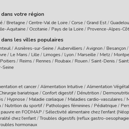
e dans votre région
té
/
Bretagne
/
Centre-Val de Loire
/
Corse
/
Grand Est
/
Guadelo
le-Aquitaine
/
Occitanie
/
Pays de la Loire
/
Provence-Alpes-Côt
 dans les villes populaires
nteuil
/
Asnières-sur-Seine
/
Aubervilliers
/
Avignon
/
Besançon
vre
/
Le Mans
/
Lille
/
Limoges
/
Lyon
/
Marseille
/
Metz
/
Montpel
Poitiers
/
Reims
/
Rennes
/
Roubaix
/
Rouen
/
Saint-Denis
/
Sain
r-Seine
entation et cancer
/
Alimentation Intuitive
/
Alimentation Végétal
Chirurgie bariatrique
/
Confort digestif
/
Dénutrition
/
Dermonutrit
és
/
Hypnose
/
Maladie cœliaque
/
Maladies cardio-vasculaires
/
M
n
/
Nutrition du sportif
/
Pathologies féminines
/
Pédiatrique
/
Per
 pauvre en FODMAP
/
Sélectivité alimentaire chez l'enfant (Néo
ralité chez l'enfant
/
Troubles digestifs (reflux gastro-oesophagien
roubles hormonaux