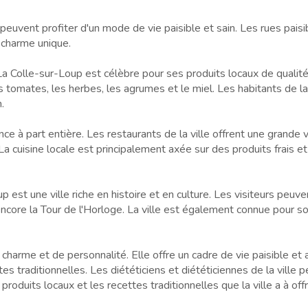
s peuvent profiter d'un mode de vie paisible et sain. Les rues paisi
 charme unique.
e, La Colle-sur-Loup est célèbre pour ses produits locaux de qualit
es tomates, les herbes, les agrumes et le miel. Les habitants de la
.
 à part entière. Les restaurants de la ville offrent une grande va
a cuisine locale est principalement axée sur des produits frais et d
 est une ville riche en histoire et en culture. Les visiteurs peuven
core la Tour de l'Horloge. La ville est également connue pour son 
harme et de personnalité. Elle offre un cadre de vie paisible et a
tes traditionnelles. Les diététiciens et diététiciennes de la vill
roduits locaux et les recettes traditionnelles que la ville a à offri