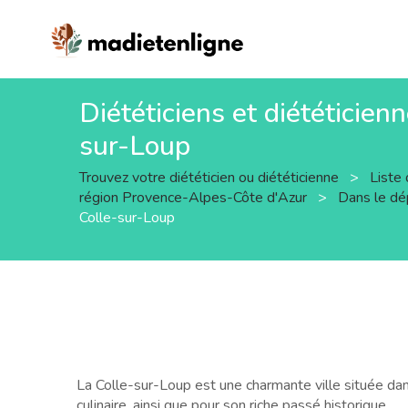
Diététiciens et diététicien
sur-Loup
Trouvez votre diététicien ou diététicienne
>
Liste 
région Provence-Alpes-Côte d'Azur
>
Dans le d
Colle-sur-Loup
La Colle-sur-Loup est une charmante ville située d
culinaire, ainsi que pour son riche passé historique.