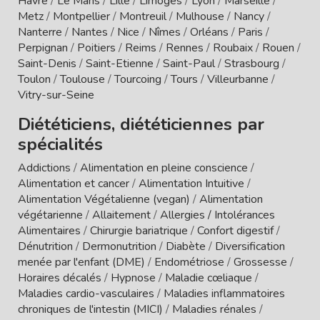
Havre
/
Le Mans
/
Lille
/
Limoges
/
Lyon
/
Marseille
/
Metz
/
Montpellier
/
Montreuil
/
Mulhouse
/
Nancy
/
Nanterre
/
Nantes
/
Nice
/
Nîmes
/
Orléans
/
Paris
/
Perpignan
/
Poitiers
/
Reims
/
Rennes
/
Roubaix
/
Rouen
/
Saint-Denis
/
Saint-Etienne
/
Saint-Paul
/
Strasbourg
/
Toulon
/
Toulouse
/
Tourcoing
/
Tours
/
Villeurbanne
/
Vitry-sur-Seine
Diététiciens, diététiciennes par
spécialités
Addictions
/
Alimentation en pleine conscience
/
Alimentation et cancer
/
Alimentation Intuitive
/
Alimentation Végétalienne (vegan)
/
Alimentation
végétarienne
/
Allaitement
/
Allergies / Intolérances
Alimentaires
/
Chirurgie bariatrique
/
Confort digestif
/
Dénutrition
/
Dermonutrition
/
Diabète
/
Diversification
menée par l'enfant (DME)
/
Endométriose
/
Grossesse
/
Horaires décalés
/
Hypnose
/
Maladie cœliaque
/
Maladies cardio-vasculaires
/
Maladies inflammatoires
chroniques de l'intestin (MICI)
/
Maladies rénales
/