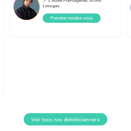
📍 1 Allée Plantagenet, 87000
Limoges
Prendre rendez-vous
e
Voir tous nos diététicien·ne·s