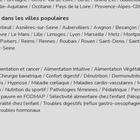
le-Aquitaine
/
Occitanie
/
Pays de la Loire
/
Provence-Alpes-Côt
 dans les villes populaires
nteuil
/
Asnières-sur-Seine
/
Aubervilliers
/
Avignon
/
Besançon
vre
/
Le Mans
/
Lille
/
Limoges
/
Lyon
/
Marseille
/
Metz
/
Montpel
Poitiers
/
Reims
/
Rennes
/
Roubaix
/
Rouen
/
Saint-Denis
/
Sain
r-Seine
entation et cancer
/
Alimentation Intuitive
/
Alimentation Végétal
Chirurgie bariatrique
/
Confort digestif
/
Dénutrition
/
Dermonutrit
és
/
Hypnose
/
Maladie cœliaque
/
Maladies cardio-vasculaires
/
M
n
/
Nutrition du sportif
/
Pathologies féminines
/
Pédiatrique
/
Per
 pauvre en FODMAP
/
Sélectivité alimentaire chez l'enfant (Néo
ralité chez l'enfant
/
Troubles digestifs (reflux gastro-oesophagien
roubles hormonaux