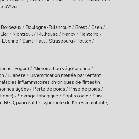
e d'Azur
/
Bordeaux
/
Boulogne-Billancourt
/
Brest
/
Caen
/
lier
/
Montreuil
/
Mulhouse
/
Nancy
/
Nanterre
/
t-Etienne
/
Saint-Paul
/
Strasbourg
/
Toulon
/
ienne (vegan)
/
Alimentation végétarienne
/
ion
/
Diabète
/
Diversification menée par l'enfant
aladies inflammatoires chroniques de l'intestin
sonnes âgées
/
Perte de poids
/
Prise de poids
/
phobie)
/
Sevrage tabagique
/
Sophrologie
/
Suivi
 RGO, pancréatite, syndrome de l'intestin irritable,