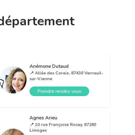
e département
Anémone Dutaud
📍 Allée des Coreix, 87430 Verneuil-
sur-Vienne
Prendre rendez-vous
Agnes Arieu
📍 10 rue Françoise Rosay, 87280
Limoges