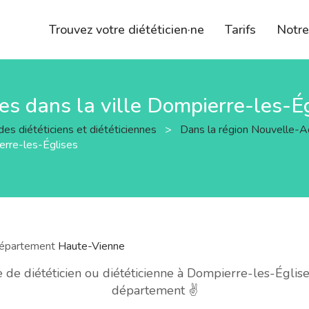
Trouvez votre diététicien·ne
Tarifs
Notr
nes dans la ville Dompierre-les-É
des diététiciens et diététiciennes
>
Dans la région Nouvelle-A
erre-les-Églises
 département
Haute-Vienne
e diététicien ou diététicienne à Dompierre-les-Église
département ✌️