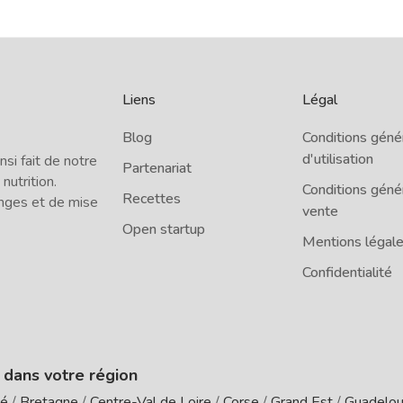
Liens
Légal
Blog
Conditions géné
d'utilisation
i fait de notre
Partenariat
 nutrition.
Conditions géné
Recettes
nges et de mise
vente
Open startup
Mentions légal
Confidentialité
e dans votre région
té
/
Bretagne
/
Centre-Val de Loire
/
Corse
/
Grand Est
/
Guadelo