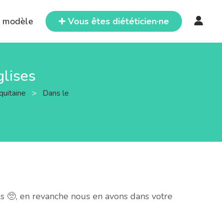
e modèle
➕ Vous êtes diététicien·ne
glises
quitaine
>
Dans le
s 🥺, en revanche nous en avons dans votre