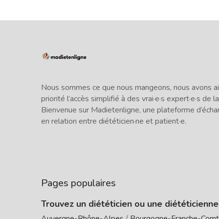
Nous sommes ce que nous mangeons, nous avons ains
priorité l’accès simplifié à des vrai·e·s expert·e·s de la
Bienvenue sur Madietenligne, une plateforme d’écha
en relation entre diététicien·ne et patient·e.
Pages populaires
Trouvez un diététicien ou une diététicienn
Auvergne-Rhône-Alpes
/
Bourgogne-Franche-Com