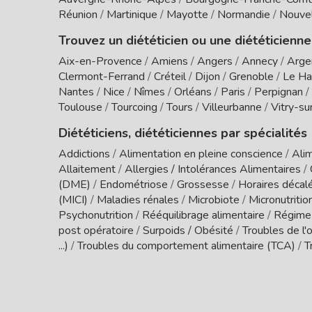
Réunion
/
Martinique
/
Mayotte
/
Normandie
/
Nouvel
Trouvez un diététicien ou une diététicienne
Aix-en-Provence
/
Amiens
/
Angers
/
Annecy
/
Arge
Clermont-Ferrand
/
Créteil
/
Dijon
/
Grenoble
/
Le Ha
Nantes
/
Nice
/
Nîmes
/
Orléans
/
Paris
/
Perpignan
/
Toulouse
/
Tourcoing
/
Tours
/
Villeurbanne
/
Vitry-su
Diététiciens, diététiciennes par spécialités
Addictions
/
Alimentation en pleine conscience
/
Alim
Allaitement
/
Allergies / Intolérances Alimentaires
/
(DME)
/
Endométriose
/
Grossesse
/
Horaires décal
(MICI)
/
Maladies rénales
/
Microbiote
/
Micronutritio
Psychonutrition
/
Rééquilibrage alimentaire
/
Régime
post opératoire
/
Surpoids / Obésité
/
Troubles de l'o
...)
/
Troubles du comportement alimentaire (TCA)
/
T