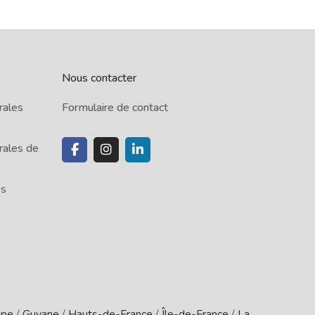
Nous contacter
rales
Formulaire de contact
rales de
es
upe
/
Guyane
/
Hauts-de-France
/
Île-de-France
/
La