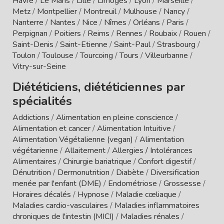
Havre
/
Le Mans
/
Lille
/
Limoges
/
Lyon
/
Marseille
/
Metz
/
Montpellier
/
Montreuil
/
Mulhouse
/
Nancy
/
Nanterre
/
Nantes
/
Nice
/
Nîmes
/
Orléans
/
Paris
/
Perpignan
/
Poitiers
/
Reims
/
Rennes
/
Roubaix
/
Rouen
/
Saint-Denis
/
Saint-Etienne
/
Saint-Paul
/
Strasbourg
/
Toulon
/
Toulouse
/
Tourcoing
/
Tours
/
Villeurbanne
/
Vitry-sur-Seine
Diététiciens, diététiciennes par
spécialités
Addictions
/
Alimentation en pleine conscience
/
Alimentation et cancer
/
Alimentation Intuitive
/
Alimentation Végétalienne (vegan)
/
Alimentation
végétarienne
/
Allaitement
/
Allergies / Intolérances
Alimentaires
/
Chirurgie bariatrique
/
Confort digestif
/
Dénutrition
/
Dermonutrition
/
Diabète
/
Diversification
menée par l'enfant (DME)
/
Endométriose
/
Grossesse
/
Horaires décalés
/
Hypnose
/
Maladie cœliaque
/
Maladies cardio-vasculaires
/
Maladies inflammatoires
chroniques de l'intestin (MICI)
/
Maladies rénales
/