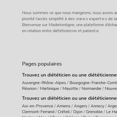
Nous sommes ce que nous mangeons, nous avons ains
priorité l’accès simplifié à des vrai·e·s expert·e·s de la
Bienvenue sur Madietenligne, une plateforme d’écha
en relation entre diététicien·ne et patient·e.
Pages populaires
Trouvez un diététicien ou une diététicienn
Auvergne-Rhône-Alpes
/
Bourgogne-Franche-Com
Réunion
/
Martinique
/
Mayotte
/
Normandie
/
Nouvel
Trouvez un diététicien ou une diététicienne
Aix-en-Provence
/
Amiens
/
Angers
/
Annecy
/
Arge
Clermont-Ferrand
/
Créteil
/
Dijon
/
Grenoble
/
Le Ha