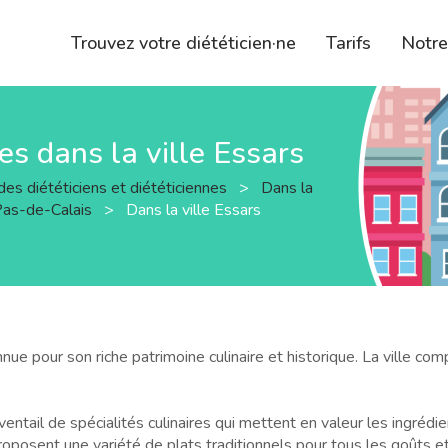
Trouvez votre diététicien·ne
Tarifs
Notr
nes dans la ville Essars
des diététiciens et diététiciennes
>
Dans la
Pas-de-Calais
>
Dans la ville Essars
ue pour son riche patrimoine culinaire et historique. La ville co
entail de spécialités culinaires qui mettent en valeur les ingrédie
roposent une variété de plats traditionnels pour tous les goûts e