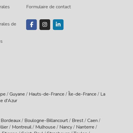
rales
Formulaire de contact
rales de
es
upe
/
Guyane
/
Hauts-de-France
/
Île-de-France
/
La
e d'Azur
/
Bordeaux
/
Boulogne-Billancourt
/
Brest
/
Caen
/
lier
/
Montreuil
/
Mulhouse
/
Nancy
/
Nanterre
/