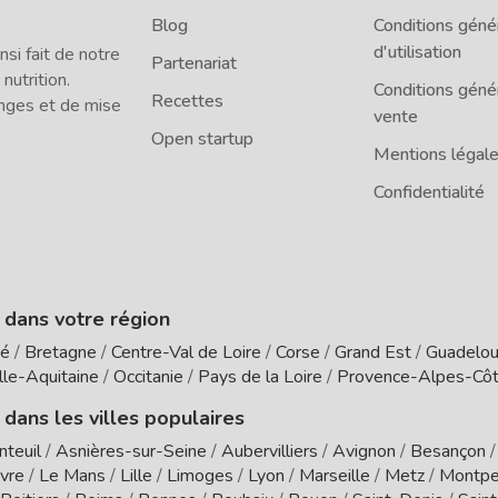
Blog
Conditions géné
d'utilisation
i fait de notre
Partenariat
 nutrition.
Conditions géné
Recettes
nges et de mise
vente
Open startup
Mentions légal
Confidentialité
e dans votre région
té
/
Bretagne
/
Centre-Val de Loire
/
Corse
/
Grand Est
/
Guadelo
le-Aquitaine
/
Occitanie
/
Pays de la Loire
/
Provence-Alpes-Côt
 dans les villes populaires
nteuil
/
Asnières-sur-Seine
/
Aubervilliers
/
Avignon
/
Besançon
vre
/
Le Mans
/
Lille
/
Limoges
/
Lyon
/
Marseille
/
Metz
/
Montpel