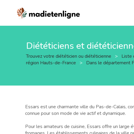
Diététiciens et diététicien
Trouvez votre diététicien ou diététicienne
>
Liste 
région Hauts-de-France
>
Dans le département 
Essars est une charmante ville du Pas-de-Calais, conn
connue pour son mode de vie actif et dynamique.
Pour les amateurs de cuisine, Essars offre un large év
fromages. Les établissements culinaires de la ville p