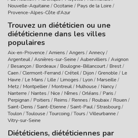
Nouvelle-Aquitaine
/
Occitanie
/
Pays de la Loire
/
Provence-Alpes-Côte d'Azur
Trouvez un diététicien ou une
diététicienne dans les villes
populaires
Aix-en-Provence
/
Amiens
/
Angers
/
Annecy
/
Argenteuil
/
Asnières-sur-Seine
/
Aubervilliers
/
Avignon
/
Besançon
/
Bordeaux
/
Boulogne-Billancourt
/
Brest
/
Caen
/
Clermont-Ferrand
/
Créteil
/
Dijon
/
Grenoble
/
Le
Havre
/
Le Mans
/
Lille
/
Limoges
/
Lyon
/
Marseille
/
Metz
/
Montpellier
/
Montreuil
/
Mulhouse
/
Nancy
/
Nanterre
/
Nantes
/
Nice
/
Nîmes
/
Orléans
/
Paris
/
Perpignan
/
Poitiers
/
Reims
/
Rennes
/
Roubaix
/
Rouen
/
Saint-Denis
/
Saint-Etienne
/
Saint-Paul
/
Strasbourg
/
Toulon
/
Toulouse
/
Tourcoing
/
Tours
/
Villeurbanne
/
Vitry-sur-Seine
Diététiciens, diététiciennes par