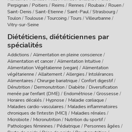
Perpignan
/
Poitiers
/
Reims
/
Rennes
/
Roubaix
/
Rouen
/
Saint-Denis
/
Saint-Etienne
/
Saint-Paul
/
Strasbourg
/
Toulon
/
Toulouse
/
Tourcoing
/
Tours
/
Villeurbanne
/
Vitry-sur-Seine
Diététiciens, diététiciennes par
spécialités
Addictions
/
Alimentation en pleine conscience
/
Alimentation et cancer
/
Alimentation Intuitive
/
Alimentation Végétalienne (vegan)
/
Alimentation
végétarienne
/
Allaitement
/
Allergies / Intolérances
Alimentaires
/
Chirurgie bariatrique
/
Confort digestif
/
Dénutrition
/
Dermonutrition
/
Diabète
/
Diversification
menée par l'enfant (DME)
/
Endométriose
/
Grossesse
/
Horaires décalés
/
Hypnose
/
Maladie cœliaque
/
Maladies cardio-vasculaires
/
Maladies inflammatoires
chroniques de l'intestin (MICI)
/
Maladies rénales
/
Microbiote
/
Micronutrition
/
Nutrition du sportif
/
Pathologies féminines
/
Pédiatrique
/
Personnes âgées
/