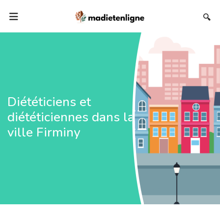
🔍
Diététiciens et
diététiciennes dans la
ville Firminy