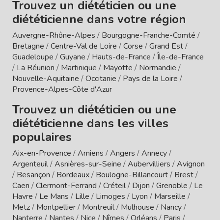
Trouvez un diététicien ou une
diététicienne dans votre région
Auvergne-Rhône-Alpes
/
Bourgogne-Franche-Comté
/
Bretagne
/
Centre-Val de Loire
/
Corse
/
Grand Est
/
Guadeloupe
/
Guyane
/
Hauts-de-France
/
Île-de-France
/
La Réunion
/
Martinique
/
Mayotte
/
Normandie
/
Nouvelle-Aquitaine
/
Occitanie
/
Pays de la Loire
/
Provence-Alpes-Côte d'Azur
Trouvez un diététicien ou une
diététicienne dans les villes
populaires
Aix-en-Provence
/
Amiens
/
Angers
/
Annecy
/
Argenteuil
/
Asnières-sur-Seine
/
Aubervilliers
/
Avignon
/
Besançon
/
Bordeaux
/
Boulogne-Billancourt
/
Brest
/
Caen
/
Clermont-Ferrand
/
Créteil
/
Dijon
/
Grenoble
/
Le
Havre
/
Le Mans
/
Lille
/
Limoges
/
Lyon
/
Marseille
/
Metz
/
Montpellier
/
Montreuil
/
Mulhouse
/
Nancy
/
Nanterre
/
Nantes
/
Nice
/
Nîmes
/
Orléans
/
Paris
/