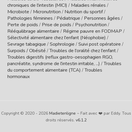
chroniques de l'intestin (MICI)
/
Maladies rénales
/
Microbiote
/
Micronutrition
/
Nutrition du sportif
/
Pathologies féminines
/
Pédiatrique
/
Personnes âgées
/
Perte de poids
/
Prise de poids
/
Psychonutrition
/
Rééquilibrage alimentaire
/
Régime pauvre en FODMAP
/
Sélectivité alimentaire chez l'enfant (Néophobie)
/
Sevrage tabagique
/
Sophrologie
/
Suivi post opératoire
/
Surpoids / Obésité
/
Troubles de l'oralité chez l'enfant
/
Troubles digestifs (reflux gastro-oesophagien RGO,
pancréatite, syndrome de l'intestin irritable, ...)
/
Troubles
du comportement alimentaire (TCA)
/
Troubles
hormonaux
Copyright © 2020 - 2026
Madietenligne
~ Fait avec ❤️ par Eddy. Tous
droits réservés.
v6.1.2