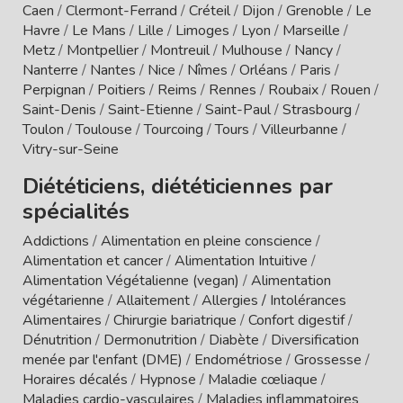
Caen
/
Clermont-Ferrand
/
Créteil
/
Dijon
/
Grenoble
/
Le
Havre
/
Le Mans
/
Lille
/
Limoges
/
Lyon
/
Marseille
/
Metz
/
Montpellier
/
Montreuil
/
Mulhouse
/
Nancy
/
Nanterre
/
Nantes
/
Nice
/
Nîmes
/
Orléans
/
Paris
/
Perpignan
/
Poitiers
/
Reims
/
Rennes
/
Roubaix
/
Rouen
/
Saint-Denis
/
Saint-Etienne
/
Saint-Paul
/
Strasbourg
/
Toulon
/
Toulouse
/
Tourcoing
/
Tours
/
Villeurbanne
/
Vitry-sur-Seine
Diététiciens, diététiciennes par
spécialités
Addictions
/
Alimentation en pleine conscience
/
Alimentation et cancer
/
Alimentation Intuitive
/
Alimentation Végétalienne (vegan)
/
Alimentation
végétarienne
/
Allaitement
/
Allergies / Intolérances
Alimentaires
/
Chirurgie bariatrique
/
Confort digestif
/
Dénutrition
/
Dermonutrition
/
Diabète
/
Diversification
menée par l'enfant (DME)
/
Endométriose
/
Grossesse
/
Horaires décalés
/
Hypnose
/
Maladie cœliaque
/
Maladies cardio-vasculaires
/
Maladies inflammatoires