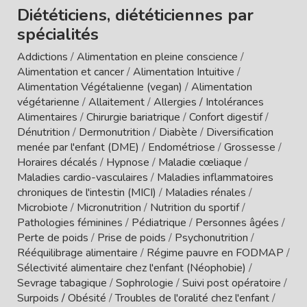
Diététiciens, diététiciennes par
spécialités
Addictions
/
Alimentation en pleine conscience
/
Alimentation et cancer
/
Alimentation Intuitive
/
Alimentation Végétalienne (vegan)
/
Alimentation
végétarienne
/
Allaitement
/
Allergies / Intolérances
Alimentaires
/
Chirurgie bariatrique
/
Confort digestif
/
Dénutrition
/
Dermonutrition
/
Diabète
/
Diversification
menée par l'enfant (DME)
/
Endométriose
/
Grossesse
/
Horaires décalés
/
Hypnose
/
Maladie cœliaque
/
Maladies cardio-vasculaires
/
Maladies inflammatoires
chroniques de l'intestin (MICI)
/
Maladies rénales
/
Microbiote
/
Micronutrition
/
Nutrition du sportif
/
Pathologies féminines
/
Pédiatrique
/
Personnes âgées
/
Perte de poids
/
Prise de poids
/
Psychonutrition
/
Rééquilibrage alimentaire
/
Régime pauvre en FODMAP
/
Sélectivité alimentaire chez l'enfant (Néophobie)
/
Sevrage tabagique
/
Sophrologie
/
Suivi post opératoire
/
Surpoids / Obésité
/
Troubles de l'oralité chez l'enfant
/