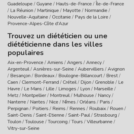
Guadeloupe
/
Guyane
/
Hauts-de-France
/
Île-de-France
/
La Réunion
/
Martinique
/
Mayotte
/
Normandie
/
Nouvelle-Aquitaine
/
Occitanie
/
Pays de la Loire
/
Provence-Alpes-Côte d'Azur
Trouvez un diététicien ou une
diététicienne dans les villes
populaires
Aix-en-Provence
/
Amiens
/
Angers
/
Annecy
/
Argenteuil
/
Asnières-sur-Seine
/
Aubervilliers
/
Avignon
/
Besançon
/
Bordeaux
/
Boulogne-Billancourt
/
Brest
/
Caen
/
Clermont-Ferrand
/
Créteil
/
Dijon
/
Grenoble
/
Le
Havre
/
Le Mans
/
Lille
/
Limoges
/
Lyon
/
Marseille
/
Metz
/
Montpellier
/
Montreuil
/
Mulhouse
/
Nancy
/
Nanterre
/
Nantes
/
Nice
/
Nîmes
/
Orléans
/
Paris
/
Perpignan
/
Poitiers
/
Reims
/
Rennes
/
Roubaix
/
Rouen
/
Saint-Denis
/
Saint-Etienne
/
Saint-Paul
/
Strasbourg
/
Toulon
/
Toulouse
/
Tourcoing
/
Tours
/
Villeurbanne
/
Vitry-sur-Seine