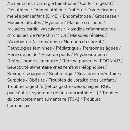
Alimentaires
/
Chirurgie bariatrique
/
Confort digestif
/
Dénutrition
/
Dermonutrition
/
Diabète
/
Diversification
menée par l'enfant (DME)
/
Endométriose
/
Grossesse
/
Horaires décalés
/
Hypnose
/
Maladie cœliaque
/
Maladies cardio-vasculaires
/
Maladies inflammatoires
chroniques de l'intestin (MICI)
/
Maladies rénales
/
Microbiote
/
Micronutrition
/
Nutrition du sportif
/
Pathologies féminines
/
Pédiatrique
/
Personnes âgées
/
Perte de poids
/
Prise de poids
/
Psychonutrition
/
Rééquilibrage alimentaire
/
Régime pauvre en FODMAP
/
Sélectivité alimentaire chez l'enfant (Néophobie)
/
Sevrage tabagique
/
Sophrologie
/
Suivi post opératoire
/
Surpoids / Obésité
/
Troubles de l'oralité chez l'enfant
/
Troubles digestifs (reflux gastro-oesophagien RGO,
pancréatite, syndrome de l'intestin irritable, ...)
/
Troubles
du comportement alimentaire (TCA)
/
Troubles
hormonaux