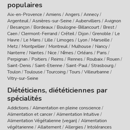
populaires
Aix-en-Provence
/
Amiens
/
Angers
/
Annecy
/
Argenteuil
/
Asnières-sur-Seine
/
Aubervilliers
/
Avignon
/
Besançon
/
Bordeaux
/
Boulogne-Billancourt
/
Brest
/
Caen
/
Clermont-Ferrand
/
Créteil
/
Dijon
/
Grenoble
/
Le
Havre
/
Le Mans
/
Lille
/
Limoges
/
Lyon
/
Marseille
/
Metz
/
Montpellier
/
Montreuil
/
Mulhouse
/
Nancy
/
Nanterre
/
Nantes
/
Nice
/
Nîmes
/
Orléans
/
Paris
/
Perpignan
/
Poitiers
/
Reims
/
Rennes
/
Roubaix
/
Rouen
/
Saint-Denis
/
Saint-Etienne
/
Saint-Paul
/
Strasbourg
/
Toulon
/
Toulouse
/
Tourcoing
/
Tours
/
Villeurbanne
/
Vitry-sur-Seine
Diététiciens, diététiciennes par
spécialités
Addictions
/
Alimentation en pleine conscience
/
Alimentation et cancer
/
Alimentation Intuitive
/
Alimentation Végétalienne (vegan)
/
Alimentation
végétarienne
/
Allaitement
/
Allergies / Intolérances