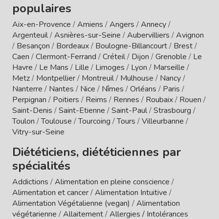
populaires
Aix-en-Provence
/
Amiens
/
Angers
/
Annecy
/
Argenteuil
/
Asnières-sur-Seine
/
Aubervilliers
/
Avignon
/
Besançon
/
Bordeaux
/
Boulogne-Billancourt
/
Brest
/
Caen
/
Clermont-Ferrand
/
Créteil
/
Dijon
/
Grenoble
/
Le
Havre
/
Le Mans
/
Lille
/
Limoges
/
Lyon
/
Marseille
/
Metz
/
Montpellier
/
Montreuil
/
Mulhouse
/
Nancy
/
Nanterre
/
Nantes
/
Nice
/
Nîmes
/
Orléans
/
Paris
/
Perpignan
/
Poitiers
/
Reims
/
Rennes
/
Roubaix
/
Rouen
/
Saint-Denis
/
Saint-Etienne
/
Saint-Paul
/
Strasbourg
/
Toulon
/
Toulouse
/
Tourcoing
/
Tours
/
Villeurbanne
/
Vitry-sur-Seine
Diététiciens, diététiciennes par
spécialités
Addictions
/
Alimentation en pleine conscience
/
Alimentation et cancer
/
Alimentation Intuitive
/
Alimentation Végétalienne (vegan)
/
Alimentation
végétarienne
/
Allaitement
/
Allergies / Intolérances