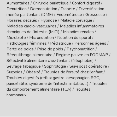
Alimentaires
/
Chirurgie bariatrique
/
Confort digestif
/
Dénutrition
/
Dermonutrition
/
Diabète
/
Diversification
menée par l'enfant (DME)
/
Endométriose
/
Grossesse
/
Horaires décalés
/
Hypnose
/
Maladie cœliaque
/
Maladies cardio-vasculaires
/
Maladies inflammatoires
chroniques de l'intestin (MICI)
/
Maladies rénales
/
Microbiote
/
Micronutrition
/
Nutrition du sportif
/
Pathologies féminines
/
Pédiatrique
/
Personnes âgées
/
Perte de poids
/
Prise de poids
/
Psychonutrition
/
Rééquilibrage alimentaire
/
Régime pauvre en FODMAP
/
Sélectivité alimentaire chez l'enfant (Néophobie)
/
Sevrage tabagique
/
Sophrologie
/
Suivi post opératoire
/
Surpoids / Obésité
/
Troubles de l'oralité chez l'enfant
/
Troubles digestifs (reflux gastro-oesophagien RGO,
pancréatite, syndrome de l'intestin irritable, ...)
/
Troubles
du comportement alimentaire (TCA)
/
Troubles
hormonaux