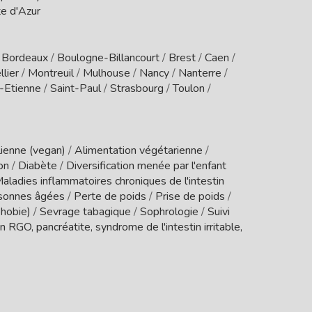
e d'Azur
/
Bordeaux
/
Boulogne-Billancourt
/
Brest
/
Caen
/
lier
/
Montreuil
/
Mulhouse
/
Nancy
/
Nanterre
/
t-Etienne
/
Saint-Paul
/
Strasbourg
/
Toulon
/
ienne (vegan)
/
Alimentation végétarienne
/
ion
/
Diabète
/
Diversification menée par l'enfant
aladies inflammatoires chroniques de l'intestin
sonnes âgées
/
Perte de poids
/
Prise de poids
/
phobie)
/
Sevrage tabagique
/
Sophrologie
/
Suivi
 RGO, pancréatite, syndrome de l'intestin irritable,