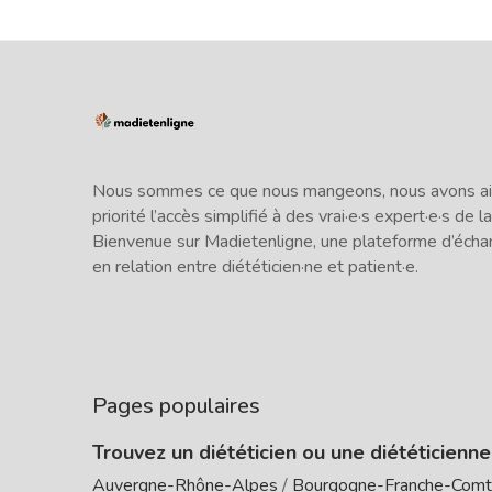
Nous sommes ce que nous mangeons, nous avons ains
priorité l’accès simplifié à des vrai·e·s expert·e·s de la
Bienvenue sur Madietenligne, une plateforme d’écha
en relation entre diététicien·ne et patient·e.
Pages populaires
Trouvez un diététicien ou une diététicienn
Auvergne-Rhône-Alpes
/
Bourgogne-Franche-Com