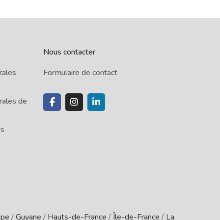
Nous contacter
rales
Formulaire de contact
rales de
es
upe
/
Guyane
/
Hauts-de-France
/
Île-de-France
/
La