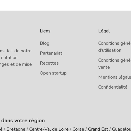
Liens
Légal
Blog
Conditions géné
d'utilisation
i fait de notre
Partenariat
 nutrition.
Conditions géné
Recettes
nges et de mise
vente
Open startup
Mentions légal
Confidentialité
e dans votre région
té
/
Bretagne
/
Centre-Val de Loire
/
Corse
/
Grand Est
/
Guadelo