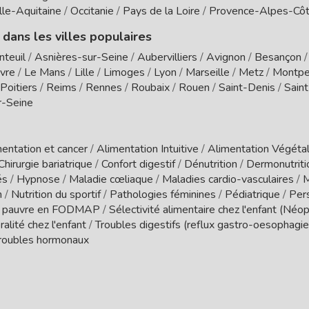
le-Aquitaine
/
Occitanie
/
Pays de la Loire
/
Provence-Alpes-Côt
 dans les villes populaires
nteuil
/
Asnières-sur-Seine
/
Aubervilliers
/
Avignon
/
Besançon
vre
/
Le Mans
/
Lille
/
Limoges
/
Lyon
/
Marseille
/
Metz
/
Montpel
Poitiers
/
Reims
/
Rennes
/
Roubaix
/
Rouen
/
Saint-Denis
/
Sain
r-Seine
entation et cancer
/
Alimentation Intuitive
/
Alimentation Végétal
Chirurgie bariatrique
/
Confort digestif
/
Dénutrition
/
Dermonutrit
és
/
Hypnose
/
Maladie cœliaque
/
Maladies cardio-vasculaires
/
M
n
/
Nutrition du sportif
/
Pathologies féminines
/
Pédiatrique
/
Per
 pauvre en FODMAP
/
Sélectivité alimentaire chez l'enfant (Néo
ralité chez l'enfant
/
Troubles digestifs (reflux gastro-oesophagien
roubles hormonaux