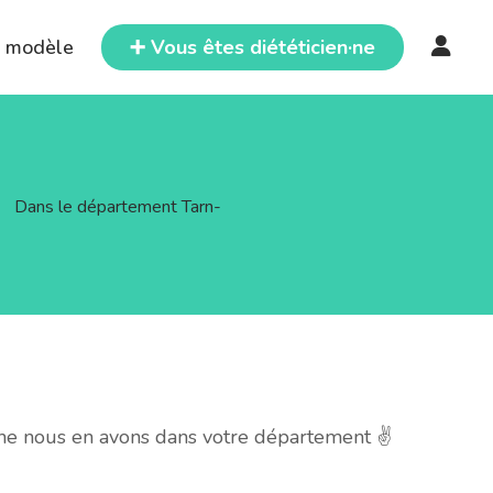
e modèle
➕ Vous êtes diététicien·ne
>
Dans le département Tarn-
che nous en avons dans votre département ✌️