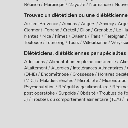
Réunion
/
Martinique
/
Mayotte
/
Normandie
/
Nouvel
Trouvez un diététicien ou une diététicienne
Aix-en-Provence
/
Amiens
/
Angers
/
Annecy
/
Arge
Clermont-Ferrand
/
Créteil
/
Dijon
/
Grenoble
/
Le Ha
Nantes
/
Nice
/
Nîmes
/
Orléans
/
Paris
/
Perpignan
/
Toulouse
/
Tourcoing
/
Tours
/
Villeurbanne
/
Vitry-su
Diététiciens, diététiciennes par spécialités
Addictions
/
Alimentation en pleine conscience
/
Alim
Allaitement
/
Allergies / Intolérances Alimentaires
/
(DME)
/
Endométriose
/
Grossesse
/
Horaires décal
(MICI)
/
Maladies rénales
/
Microbiote
/
Micronutritio
Psychonutrition
/
Rééquilibrage alimentaire
/
Régime
post opératoire
/
Surpoids / Obésité
/
Troubles de l'o
...)
/
Troubles du comportement alimentaire (TCA)
/
T