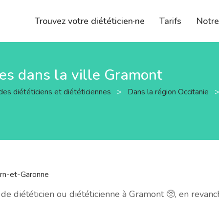
Trouvez votre diététicien·ne
Tarifs
Notr
nes dans la ville Gramont
des diététiciens et diététiciennes
>
Dans la région Occitanie
rn-et-Garonne
 diététicien ou diététicienne à Gramont 🥺, en revan