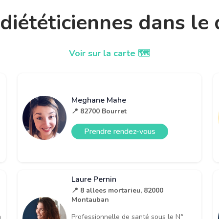
t diététiciennes dans l
Voir sur la carte 🗺️
Meghane Mahe
📍 82700 Bourret
Prendre rendez-vous
Laure Pernin
📍 8 allees mortarieu, 82000
Montauban
n
Professionnelle de santé sous le N°