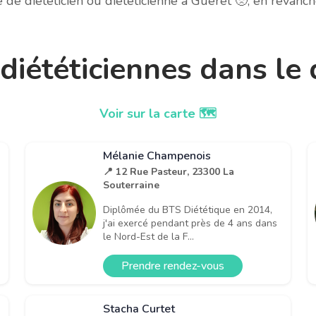
e diététicien ou diététicienne à Guéret 🥺, en revanc
t diététiciennes dans l
Voir sur la carte 🗺️
Mélanie Champenois
📍 12 Rue Pasteur, 23300 La
Souterraine
Diplômée du BTS Diététique en 2014,
j'ai exercé pendant près de 4 ans dans
le Nord-Est de la F...
Prendre rendez-vous
Stacha Curtet