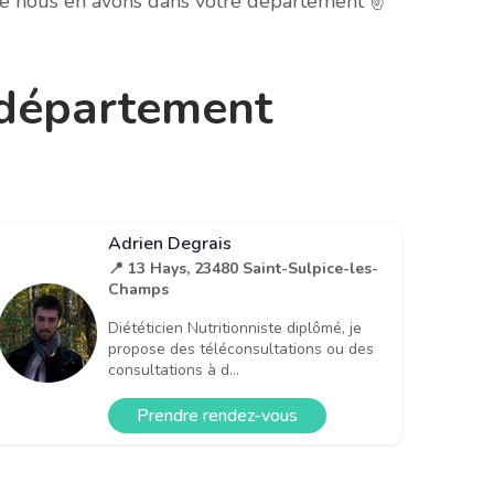
he nous en avons dans votre département ✌️
e département
Adrien Degrais
📍 13 Hays, 23480 Saint-Sulpice-les-
Champs
Diététicien Nutritionniste diplômé, je
propose des téléconsultations ou des
consultations à d...
Prendre rendez-vous