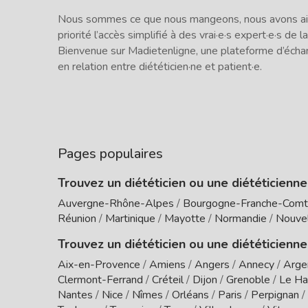
Nous sommes ce que nous mangeons, nous avons ains
priorité l’accès simplifié à des vrai·e·s expert·e·s de la
Bienvenue sur Madietenligne, une plateforme d’écha
en relation entre diététicien·ne et patient·e.
Pages populaires
Trouvez un diététicien ou une diététicienn
Auvergne-Rhône-Alpes
/
Bourgogne-Franche-Com
Réunion
/
Martinique
/
Mayotte
/
Normandie
/
Nouvel
Trouvez un diététicien ou une diététicienne
Aix-en-Provence
/
Amiens
/
Angers
/
Annecy
/
Arge
Clermont-Ferrand
/
Créteil
/
Dijon
/
Grenoble
/
Le Ha
Nantes
/
Nice
/
Nîmes
/
Orléans
/
Paris
/
Perpignan
/