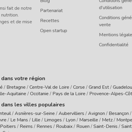
Blog
Conditions géné
d'utilisation
i fait de notre
Partenariat
 nutrition.
Conditions géné
Recettes
nges et de mise
vente
Open startup
Mentions légal
Confidentialité
e dans votre région
té
/
Bretagne
/
Centre-Val de Loire
/
Corse
/
Grand Est
/
Guadelo
le-Aquitaine
/
Occitanie
/
Pays de la Loire
/
Provence-Alpes-Côt
 dans les villes populaires
nteuil
/
Asnières-sur-Seine
/
Aubervilliers
/
Avignon
/
Besançon
vre
/
Le Mans
/
Lille
/
Limoges
/
Lyon
/
Marseille
/
Metz
/
Montpel
Poitiers
/
Reims
/
Rennes
/
Roubaix
/
Rouen
/
Saint-Denis
/
Sain