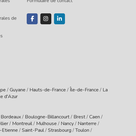
rales
Formulaire de contact
rales de
es
upe
/
Guyane
/
Hauts-de-France
/
Île-de-France
/
La
e d'Azur
/
Bordeaux
/
Boulogne-Billancourt
/
Brest
/
Caen
/
lier
/
Montreuil
/
Mulhouse
/
Nancy
/
Nanterre
/
t-Etienne
/
Saint-Paul
/
Strasbourg
/
Toulon
/