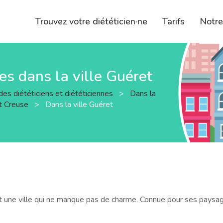
Trouvez votre diététicien·ne
Tarifs
Notr
nes dans la ville Guéret
des diététiciens et diététiciennes
>
Dans la
t Creuse
>
Dans la ville Guéret
t une ville qui ne manque pas de charme. Connue pour ses paysag