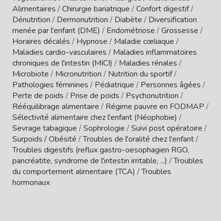
Alimentaires
/
Chirurgie bariatrique
/
Confort digestif
/
Dénutrition
/
Dermonutrition
/
Diabète
/
Diversification
menée par l'enfant (DME)
/
Endométriose
/
Grossesse
/
Horaires décalés
/
Hypnose
/
Maladie cœliaque
/
Maladies cardio-vasculaires
/
Maladies inflammatoires
chroniques de l'intestin (MICI)
/
Maladies rénales
/
Microbiote
/
Micronutrition
/
Nutrition du sportif
/
Pathologies féminines
/
Pédiatrique
/
Personnes âgées
/
Perte de poids
/
Prise de poids
/
Psychonutrition
/
Rééquilibrage alimentaire
/
Régime pauvre en FODMAP
/
Sélectivité alimentaire chez l'enfant (Néophobie)
/
Sevrage tabagique
/
Sophrologie
/
Suivi post opératoire
/
Surpoids / Obésité
/
Troubles de l'oralité chez l'enfant
/
Troubles digestifs (reflux gastro-oesophagien RGO,
pancréatite, syndrome de l'intestin irritable, ...)
/
Troubles
du comportement alimentaire (TCA)
/
Troubles
hormonaux