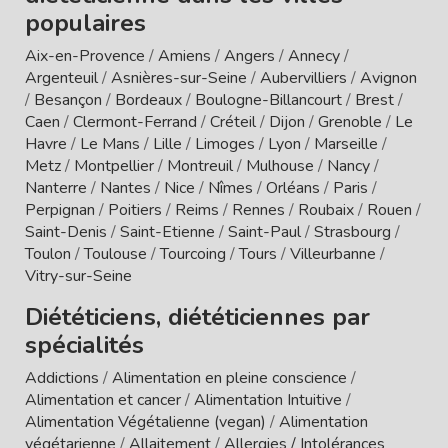
populaires
Aix-en-Provence
/
Amiens
/
Angers
/
Annecy
/
Argenteuil
/
Asnières-sur-Seine
/
Aubervilliers
/
Avignon
/
Besançon
/
Bordeaux
/
Boulogne-Billancourt
/
Brest
/
Caen
/
Clermont-Ferrand
/
Créteil
/
Dijon
/
Grenoble
/
Le
Havre
/
Le Mans
/
Lille
/
Limoges
/
Lyon
/
Marseille
/
Metz
/
Montpellier
/
Montreuil
/
Mulhouse
/
Nancy
/
Nanterre
/
Nantes
/
Nice
/
Nîmes
/
Orléans
/
Paris
/
Perpignan
/
Poitiers
/
Reims
/
Rennes
/
Roubaix
/
Rouen
/
Saint-Denis
/
Saint-Etienne
/
Saint-Paul
/
Strasbourg
/
Toulon
/
Toulouse
/
Tourcoing
/
Tours
/
Villeurbanne
/
Vitry-sur-Seine
Diététiciens, diététiciennes par
spécialités
Addictions
/
Alimentation en pleine conscience
/
Alimentation et cancer
/
Alimentation Intuitive
/
Alimentation Végétalienne (vegan)
/
Alimentation
végétarienne
/
Allaitement
/
Allergies / Intolérances