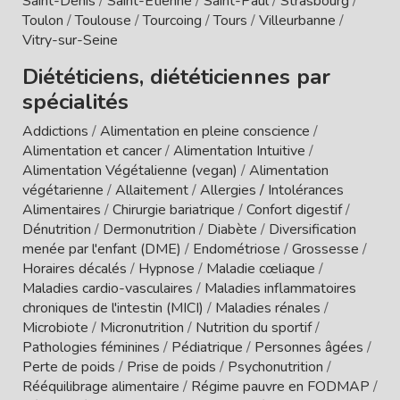
Saint-Denis
/
Saint-Etienne
/
Saint-Paul
/
Strasbourg
/
Toulon
/
Toulouse
/
Tourcoing
/
Tours
/
Villeurbanne
/
Vitry-sur-Seine
Diététiciens, diététiciennes par
spécialités
Addictions
/
Alimentation en pleine conscience
/
Alimentation et cancer
/
Alimentation Intuitive
/
Alimentation Végétalienne (vegan)
/
Alimentation
végétarienne
/
Allaitement
/
Allergies / Intolérances
Alimentaires
/
Chirurgie bariatrique
/
Confort digestif
/
Dénutrition
/
Dermonutrition
/
Diabète
/
Diversification
menée par l'enfant (DME)
/
Endométriose
/
Grossesse
/
Horaires décalés
/
Hypnose
/
Maladie cœliaque
/
Maladies cardio-vasculaires
/
Maladies inflammatoires
chroniques de l'intestin (MICI)
/
Maladies rénales
/
Microbiote
/
Micronutrition
/
Nutrition du sportif
/
Pathologies féminines
/
Pédiatrique
/
Personnes âgées
/
Perte de poids
/
Prise de poids
/
Psychonutrition
/
Rééquilibrage alimentaire
/
Régime pauvre en FODMAP
/