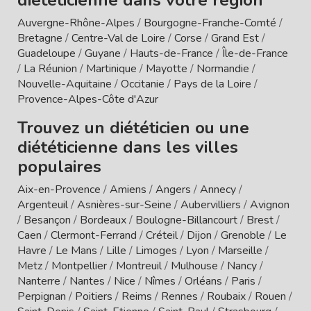
Auvergne-Rhône-Alpes
/
Bourgogne-Franche-Comté
/
Bretagne
/
Centre-Val de Loire
/
Corse
/
Grand Est
/
Guadeloupe
/
Guyane
/
Hauts-de-France
/
Île-de-France
/
La Réunion
/
Martinique
/
Mayotte
/
Normandie
/
Nouvelle-Aquitaine
/
Occitanie
/
Pays de la Loire
/
Provence-Alpes-Côte d'Azur
Trouvez un diététicien ou une
diététicienne dans les villes
populaires
Aix-en-Provence
/
Amiens
/
Angers
/
Annecy
/
Argenteuil
/
Asnières-sur-Seine
/
Aubervilliers
/
Avignon
/
Besançon
/
Bordeaux
/
Boulogne-Billancourt
/
Brest
/
Caen
/
Clermont-Ferrand
/
Créteil
/
Dijon
/
Grenoble
/
Le
Havre
/
Le Mans
/
Lille
/
Limoges
/
Lyon
/
Marseille
/
Metz
/
Montpellier
/
Montreuil
/
Mulhouse
/
Nancy
/
Nanterre
/
Nantes
/
Nice
/
Nîmes
/
Orléans
/
Paris
/
Perpignan
/
Poitiers
/
Reims
/
Rennes
/
Roubaix
/
Rouen
/