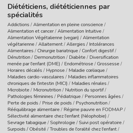
Diététiciens, diététiciennes par
spécialités
Addictions
/
Alimentation en pleine conscience
/
Alimentation et cancer
/
Alimentation Intuitive
/
Alimentation Végétalienne (vegan)
/
Alimentation
végétarienne
/
Allaitement
/
Allergies / Intolérances
Alimentaires
/
Chirurgie bariatrique
/
Confort digestif
/
Dénutrition
/
Dermonutrition
/
Diabète
/
Diversification
menée par l'enfant (DME)
/
Endométriose
/
Grossesse
/
Horaires décalés
/
Hypnose
/
Maladie cœliaque
/
Maladies cardio-vasculaires
/
Maladies inflammatoires
chroniques de l'intestin (MICI)
/
Maladies rénales
/
Microbiote
/
Micronutrition
/
Nutrition du sportif
/
Pathologies féminines
/
Pédiatrique
/
Personnes âgées
/
Perte de poids
/
Prise de poids
/
Psychonutrition
/
Rééquilibrage alimentaire
/
Régime pauvre en FODMAP
/
Sélectivité alimentaire chez l'enfant (Néophobie)
/
Sevrage tabagique
/
Sophrologie
/
Suivi post opératoire
/
Surpoids / Obésité
/
Troubles de l'oralité chez l'enfant
/