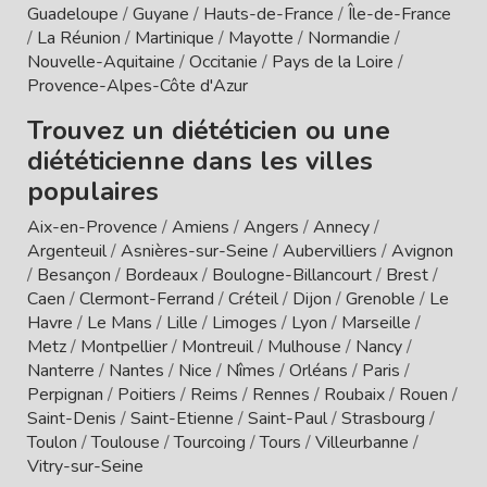
Guadeloupe
/
Guyane
/
Hauts-de-France
/
Île-de-France
/
La Réunion
/
Martinique
/
Mayotte
/
Normandie
/
Nouvelle-Aquitaine
/
Occitanie
/
Pays de la Loire
/
Provence-Alpes-Côte d'Azur
Trouvez un diététicien ou une
diététicienne dans les villes
populaires
Aix-en-Provence
/
Amiens
/
Angers
/
Annecy
/
Argenteuil
/
Asnières-sur-Seine
/
Aubervilliers
/
Avignon
/
Besançon
/
Bordeaux
/
Boulogne-Billancourt
/
Brest
/
Caen
/
Clermont-Ferrand
/
Créteil
/
Dijon
/
Grenoble
/
Le
Havre
/
Le Mans
/
Lille
/
Limoges
/
Lyon
/
Marseille
/
Metz
/
Montpellier
/
Montreuil
/
Mulhouse
/
Nancy
/
Nanterre
/
Nantes
/
Nice
/
Nîmes
/
Orléans
/
Paris
/
Perpignan
/
Poitiers
/
Reims
/
Rennes
/
Roubaix
/
Rouen
/
Saint-Denis
/
Saint-Etienne
/
Saint-Paul
/
Strasbourg
/
Toulon
/
Toulouse
/
Tourcoing
/
Tours
/
Villeurbanne
/
Vitry-sur-Seine