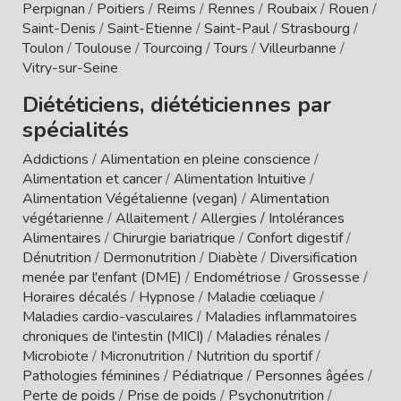
Perpignan
/
Poitiers
/
Reims
/
Rennes
/
Roubaix
/
Rouen
/
Saint-Denis
/
Saint-Etienne
/
Saint-Paul
/
Strasbourg
/
Toulon
/
Toulouse
/
Tourcoing
/
Tours
/
Villeurbanne
/
Vitry-sur-Seine
Diététiciens, diététiciennes par
spécialités
Addictions
/
Alimentation en pleine conscience
/
Alimentation et cancer
/
Alimentation Intuitive
/
Alimentation Végétalienne (vegan)
/
Alimentation
végétarienne
/
Allaitement
/
Allergies / Intolérances
Alimentaires
/
Chirurgie bariatrique
/
Confort digestif
/
Dénutrition
/
Dermonutrition
/
Diabète
/
Diversification
menée par l'enfant (DME)
/
Endométriose
/
Grossesse
/
Horaires décalés
/
Hypnose
/
Maladie cœliaque
/
Maladies cardio-vasculaires
/
Maladies inflammatoires
chroniques de l'intestin (MICI)
/
Maladies rénales
/
Microbiote
/
Micronutrition
/
Nutrition du sportif
/
Pathologies féminines
/
Pédiatrique
/
Personnes âgées
/
Perte de poids
/
Prise de poids
/
Psychonutrition
/