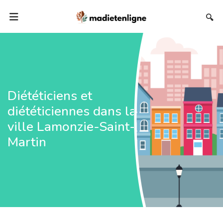
🔍
Diététiciens et
diététiciennes dans la
ville Lamonzie-Saint-
Martin