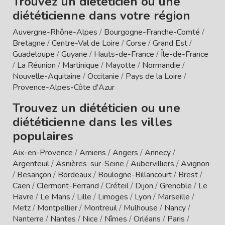
Trouvez un diététicien ou une
diététicienne dans votre région
Auvergne-Rhône-Alpes
/
Bourgogne-Franche-Comté
/
Bretagne
/
Centre-Val de Loire
/
Corse
/
Grand Est
/
Guadeloupe
/
Guyane
/
Hauts-de-France
/
Île-de-France
/
La Réunion
/
Martinique
/
Mayotte
/
Normandie
/
Nouvelle-Aquitaine
/
Occitanie
/
Pays de la Loire
/
Provence-Alpes-Côte d'Azur
Trouvez un diététicien ou une
diététicienne dans les villes
populaires
Aix-en-Provence
/
Amiens
/
Angers
/
Annecy
/
Argenteuil
/
Asnières-sur-Seine
/
Aubervilliers
/
Avignon
/
Besançon
/
Bordeaux
/
Boulogne-Billancourt
/
Brest
/
Caen
/
Clermont-Ferrand
/
Créteil
/
Dijon
/
Grenoble
/
Le
Havre
/
Le Mans
/
Lille
/
Limoges
/
Lyon
/
Marseille
/
Metz
/
Montpellier
/
Montreuil
/
Mulhouse
/
Nancy
/
Nanterre
/
Nantes
/
Nice
/
Nîmes
/
Orléans
/
Paris
/