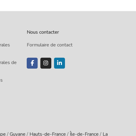
Nous contacter
rales
Formulaire de contact
rales de
es
upe
/
Guyane
/
Hauts-de-France
/
Île-de-France
/
La