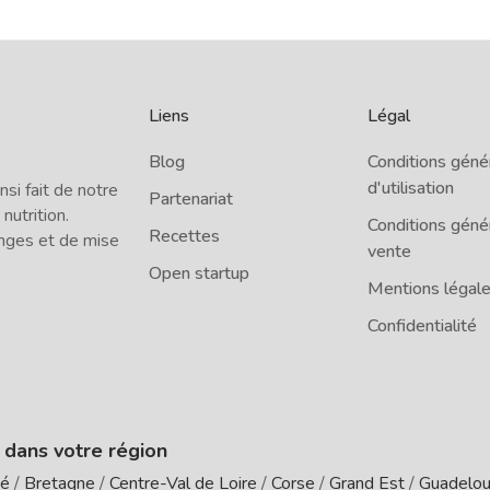
Liens
Légal
Blog
Conditions géné
d'utilisation
i fait de notre
Partenariat
 nutrition.
Conditions géné
Recettes
nges et de mise
vente
Open startup
Mentions légal
Confidentialité
e dans votre région
té
/
Bretagne
/
Centre-Val de Loire
/
Corse
/
Grand Est
/
Guadelo