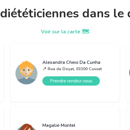
t diététiciennes dans l
Voir sur la carte 🗺️
Alexandra Cheio Da Cunha
📍 Rue de Doyat, 03300 Cusset
Prendre rendez-vous
Magalie Montel