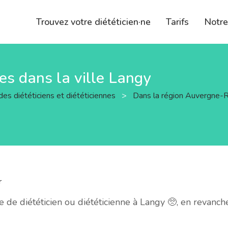
Trouvez votre diététicien·ne
Tarifs
Notr
nes dans la ville Langy
des diététiciens et diététiciennes
>
Dans la région Auvergne
r
de diététicien ou diététicienne à Langy 🥺, en revanch