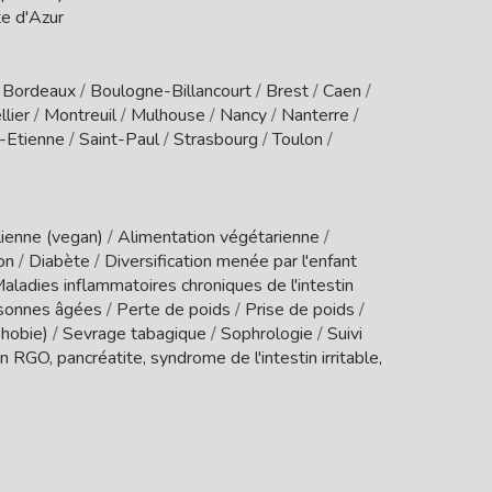
e d'Azur
/
Bordeaux
/
Boulogne-Billancourt
/
Brest
/
Caen
/
lier
/
Montreuil
/
Mulhouse
/
Nancy
/
Nanterre
/
t-Etienne
/
Saint-Paul
/
Strasbourg
/
Toulon
/
ienne (vegan)
/
Alimentation végétarienne
/
ion
/
Diabète
/
Diversification menée par l'enfant
aladies inflammatoires chroniques de l'intestin
sonnes âgées
/
Perte de poids
/
Prise de poids
/
phobie)
/
Sevrage tabagique
/
Sophrologie
/
Suivi
 RGO, pancréatite, syndrome de l'intestin irritable,