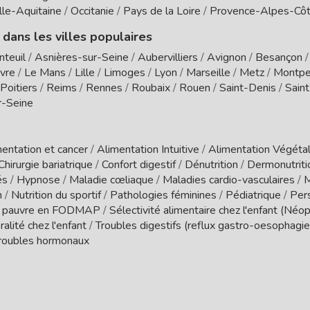
le-Aquitaine
/
Occitanie
/
Pays de la Loire
/
Provence-Alpes-Côt
 dans les villes populaires
nteuil
/
Asnières-sur-Seine
/
Aubervilliers
/
Avignon
/
Besançon
vre
/
Le Mans
/
Lille
/
Limoges
/
Lyon
/
Marseille
/
Metz
/
Montpel
Poitiers
/
Reims
/
Rennes
/
Roubaix
/
Rouen
/
Saint-Denis
/
Sain
r-Seine
entation et cancer
/
Alimentation Intuitive
/
Alimentation Végétal
Chirurgie bariatrique
/
Confort digestif
/
Dénutrition
/
Dermonutrit
és
/
Hypnose
/
Maladie cœliaque
/
Maladies cardio-vasculaires
/
M
n
/
Nutrition du sportif
/
Pathologies féminines
/
Pédiatrique
/
Per
 pauvre en FODMAP
/
Sélectivité alimentaire chez l'enfant (Néo
ralité chez l'enfant
/
Troubles digestifs (reflux gastro-oesophagien
roubles hormonaux