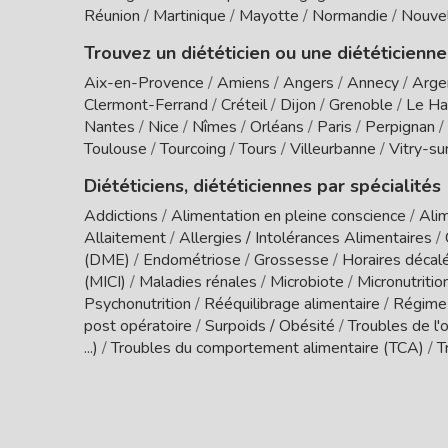
Réunion
/
Martinique
/
Mayotte
/
Normandie
/
Nouvel
Trouvez un diététicien ou une diététicienne
Aix-en-Provence
/
Amiens
/
Angers
/
Annecy
/
Arge
Clermont-Ferrand
/
Créteil
/
Dijon
/
Grenoble
/
Le Ha
Nantes
/
Nice
/
Nîmes
/
Orléans
/
Paris
/
Perpignan
/
Toulouse
/
Tourcoing
/
Tours
/
Villeurbanne
/
Vitry-su
Diététiciens, diététiciennes par spécialités
Addictions
/
Alimentation en pleine conscience
/
Alim
Allaitement
/
Allergies / Intolérances Alimentaires
/
(DME)
/
Endométriose
/
Grossesse
/
Horaires décal
(MICI)
/
Maladies rénales
/
Microbiote
/
Micronutritio
Psychonutrition
/
Rééquilibrage alimentaire
/
Régime
post opératoire
/
Surpoids / Obésité
/
Troubles de l'o
...)
/
Troubles du comportement alimentaire (TCA)
/
T