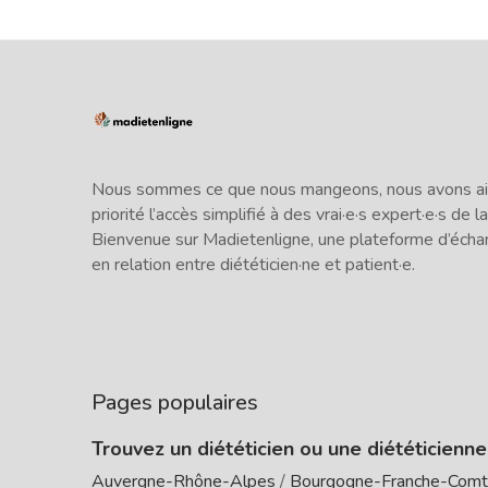
Nous sommes ce que nous mangeons, nous avons ains
priorité l’accès simplifié à des vrai·e·s expert·e·s de la
Bienvenue sur Madietenligne, une plateforme d’écha
en relation entre diététicien·ne et patient·e.
Pages populaires
Trouvez un diététicien ou une diététicienn
Auvergne-Rhône-Alpes
/
Bourgogne-Franche-Com