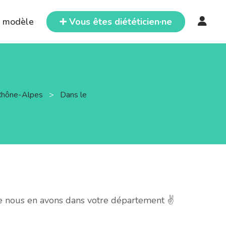
e modèle
➕ Vous êtes diététicien·ne
-Rhône-Alpes
>
Dans le
e nous en avons dans votre département ✌️