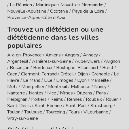
/
La Réunion
/
Martinique
/
Mayotte
/
Normandie
/
Nouvelle-Aquitaine
/
Occitanie
/
Pays de la Loire
/
Provence-Alpes-Côte d'Azur
Trouvez un diététicien ou une
diététicienne dans les villes
populaires
Aix-en-Provence
/
Amiens
/
Angers
/
Annecy
/
Argenteuil
/
Asnières-sur-Seine
/
Aubervilliers
/
Avignon
/
Besançon
/
Bordeaux
/
Boulogne-Billancourt
/
Brest
/
Caen
/
Clermont-Ferrand
/
Créteil
/
Dijon
/
Grenoble
/
Le
Havre
/
Le Mans
/
Lille
/
Limoges
/
Lyon
/
Marseille
/
Metz
/
Montpellier
/
Montreuil
/
Mulhouse
/
Nancy
/
Nanterre
/
Nantes
/
Nice
/
Nîmes
/
Orléans
/
Paris
/
Perpignan
/
Poitiers
/
Reims
/
Rennes
/
Roubaix
/
Rouen
/
Saint-Denis
/
Saint-Etienne
/
Saint-Paul
/
Strasbourg
/
Toulon
/
Toulouse
/
Tourcoing
/
Tours
/
Villeurbanne
/
Vitry-sur-Seine