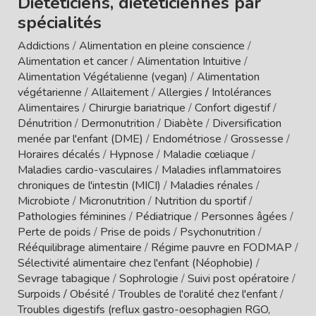
Diététiciens, diététiciennes par
spécialités
Addictions
/
Alimentation en pleine conscience
/
Alimentation et cancer
/
Alimentation Intuitive
/
Alimentation Végétalienne (vegan)
/
Alimentation
végétarienne
/
Allaitement
/
Allergies / Intolérances
Alimentaires
/
Chirurgie bariatrique
/
Confort digestif
/
Dénutrition
/
Dermonutrition
/
Diabète
/
Diversification
menée par l'enfant (DME)
/
Endométriose
/
Grossesse
/
Horaires décalés
/
Hypnose
/
Maladie cœliaque
/
Maladies cardio-vasculaires
/
Maladies inflammatoires
chroniques de l'intestin (MICI)
/
Maladies rénales
/
Microbiote
/
Micronutrition
/
Nutrition du sportif
/
Pathologies féminines
/
Pédiatrique
/
Personnes âgées
/
Perte de poids
/
Prise de poids
/
Psychonutrition
/
Rééquilibrage alimentaire
/
Régime pauvre en FODMAP
/
Sélectivité alimentaire chez l'enfant (Néophobie)
/
Sevrage tabagique
/
Sophrologie
/
Suivi post opératoire
/
Surpoids / Obésité
/
Troubles de l'oralité chez l'enfant
/
Troubles digestifs (reflux gastro-oesophagien RGO,