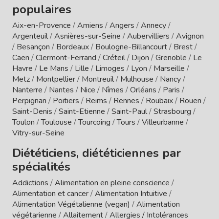
populaires
Aix-en-Provence
/
Amiens
/
Angers
/
Annecy
/
Argenteuil
/
Asnières-sur-Seine
/
Aubervilliers
/
Avignon
/
Besançon
/
Bordeaux
/
Boulogne-Billancourt
/
Brest
/
Caen
/
Clermont-Ferrand
/
Créteil
/
Dijon
/
Grenoble
/
Le
Havre
/
Le Mans
/
Lille
/
Limoges
/
Lyon
/
Marseille
/
Metz
/
Montpellier
/
Montreuil
/
Mulhouse
/
Nancy
/
Nanterre
/
Nantes
/
Nice
/
Nîmes
/
Orléans
/
Paris
/
Perpignan
/
Poitiers
/
Reims
/
Rennes
/
Roubaix
/
Rouen
/
Saint-Denis
/
Saint-Etienne
/
Saint-Paul
/
Strasbourg
/
Toulon
/
Toulouse
/
Tourcoing
/
Tours
/
Villeurbanne
/
Vitry-sur-Seine
Diététiciens, diététiciennes par
spécialités
Addictions
/
Alimentation en pleine conscience
/
Alimentation et cancer
/
Alimentation Intuitive
/
Alimentation Végétalienne (vegan)
/
Alimentation
végétarienne
/
Allaitement
/
Allergies / Intolérances