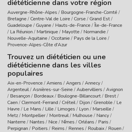
diététicienne dans votre région
Auvergne-Rhône-Alpes
/
Bourgogne-Franche-Comté
/
Bretagne
/
Centre-Val de Loire
/
Corse
/
Grand Est
/
Guadeloupe
/
Guyane
/
Hauts-de-France
/
Île-de-France
/
La Réunion
/
Martinique
/
Mayotte
/
Normandie
/
Nouvelle-Aquitaine
/
Occitanie
/
Pays de la Loire
/
Provence-Alpes-Côte d'Azur
Trouvez un diététicien ou une
diététicienne dans les villes
populaires
Aix-en-Provence
/
Amiens
/
Angers
/
Annecy
/
Argenteuil
/
Asnières-sur-Seine
/
Aubervilliers
/
Avignon
/
Besançon
/
Bordeaux
/
Boulogne-Billancourt
/
Brest
/
Caen
/
Clermont-Ferrand
/
Créteil
/
Dijon
/
Grenoble
/
Le
Havre
/
Le Mans
/
Lille
/
Limoges
/
Lyon
/
Marseille
/
Metz
/
Montpellier
/
Montreuil
/
Mulhouse
/
Nancy
/
Nanterre
/
Nantes
/
Nice
/
Nîmes
/
Orléans
/
Paris
/
Perpignan
/
Poitiers
/
Reims
/
Rennes
/
Roubaix
/
Rouen
/