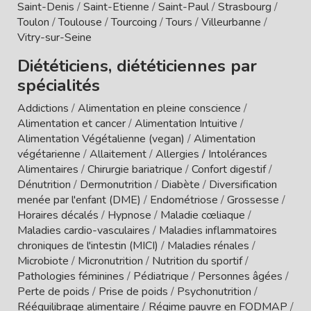
Saint-Denis
/
Saint-Etienne
/
Saint-Paul
/
Strasbourg
/
Toulon
/
Toulouse
/
Tourcoing
/
Tours
/
Villeurbanne
/
Vitry-sur-Seine
Diététiciens, diététiciennes par
spécialités
Addictions
/
Alimentation en pleine conscience
/
Alimentation et cancer
/
Alimentation Intuitive
/
Alimentation Végétalienne (vegan)
/
Alimentation
végétarienne
/
Allaitement
/
Allergies / Intolérances
Alimentaires
/
Chirurgie bariatrique
/
Confort digestif
/
Dénutrition
/
Dermonutrition
/
Diabète
/
Diversification
menée par l'enfant (DME)
/
Endométriose
/
Grossesse
/
Horaires décalés
/
Hypnose
/
Maladie cœliaque
/
Maladies cardio-vasculaires
/
Maladies inflammatoires
chroniques de l'intestin (MICI)
/
Maladies rénales
/
Microbiote
/
Micronutrition
/
Nutrition du sportif
/
Pathologies féminines
/
Pédiatrique
/
Personnes âgées
/
Perte de poids
/
Prise de poids
/
Psychonutrition
/
Rééquilibrage alimentaire
/
Régime pauvre en FODMAP
/