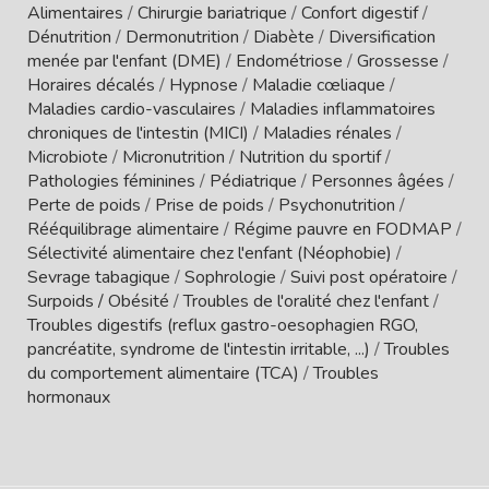
Alimentaires
/
Chirurgie bariatrique
/
Confort digestif
/
Dénutrition
/
Dermonutrition
/
Diabète
/
Diversification
menée par l'enfant (DME)
/
Endométriose
/
Grossesse
/
Horaires décalés
/
Hypnose
/
Maladie cœliaque
/
Maladies cardio-vasculaires
/
Maladies inflammatoires
chroniques de l'intestin (MICI)
/
Maladies rénales
/
Microbiote
/
Micronutrition
/
Nutrition du sportif
/
Pathologies féminines
/
Pédiatrique
/
Personnes âgées
/
Perte de poids
/
Prise de poids
/
Psychonutrition
/
Rééquilibrage alimentaire
/
Régime pauvre en FODMAP
/
Sélectivité alimentaire chez l'enfant (Néophobie)
/
Sevrage tabagique
/
Sophrologie
/
Suivi post opératoire
/
Surpoids / Obésité
/
Troubles de l'oralité chez l'enfant
/
Troubles digestifs (reflux gastro-oesophagien RGO,
pancréatite, syndrome de l'intestin irritable, ...)
/
Troubles
du comportement alimentaire (TCA)
/
Troubles
hormonaux