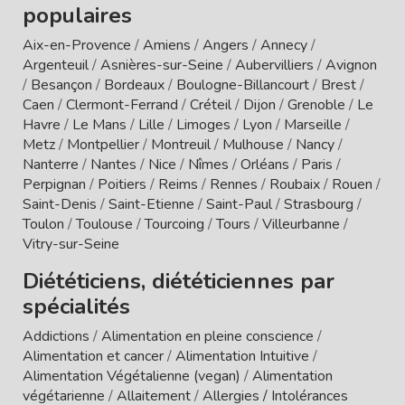
populaires
Aix-en-Provence
/
Amiens
/
Angers
/
Annecy
/
Argenteuil
/
Asnières-sur-Seine
/
Aubervilliers
/
Avignon
/
Besançon
/
Bordeaux
/
Boulogne-Billancourt
/
Brest
/
Caen
/
Clermont-Ferrand
/
Créteil
/
Dijon
/
Grenoble
/
Le
Havre
/
Le Mans
/
Lille
/
Limoges
/
Lyon
/
Marseille
/
Metz
/
Montpellier
/
Montreuil
/
Mulhouse
/
Nancy
/
Nanterre
/
Nantes
/
Nice
/
Nîmes
/
Orléans
/
Paris
/
Perpignan
/
Poitiers
/
Reims
/
Rennes
/
Roubaix
/
Rouen
/
Saint-Denis
/
Saint-Etienne
/
Saint-Paul
/
Strasbourg
/
Toulon
/
Toulouse
/
Tourcoing
/
Tours
/
Villeurbanne
/
Vitry-sur-Seine
Diététiciens, diététiciennes par
spécialités
Addictions
/
Alimentation en pleine conscience
/
Alimentation et cancer
/
Alimentation Intuitive
/
Alimentation Végétalienne (vegan)
/
Alimentation
végétarienne
/
Allaitement
/
Allergies / Intolérances