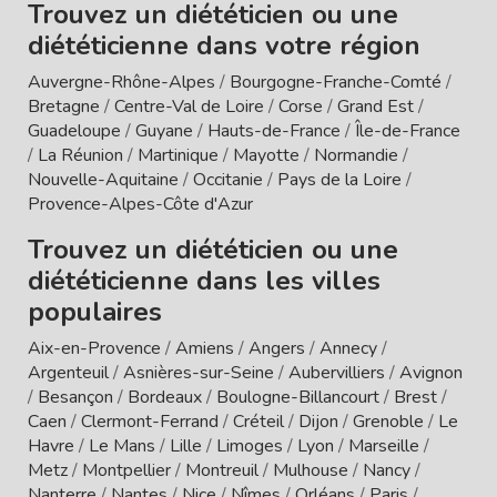
Trouvez un diététicien ou une
diététicienne dans votre région
Auvergne-Rhône-Alpes
/
Bourgogne-Franche-Comté
/
Bretagne
/
Centre-Val de Loire
/
Corse
/
Grand Est
/
Guadeloupe
/
Guyane
/
Hauts-de-France
/
Île-de-France
/
La Réunion
/
Martinique
/
Mayotte
/
Normandie
/
Nouvelle-Aquitaine
/
Occitanie
/
Pays de la Loire
/
Provence-Alpes-Côte d'Azur
Trouvez un diététicien ou une
diététicienne dans les villes
populaires
Aix-en-Provence
/
Amiens
/
Angers
/
Annecy
/
Argenteuil
/
Asnières-sur-Seine
/
Aubervilliers
/
Avignon
/
Besançon
/
Bordeaux
/
Boulogne-Billancourt
/
Brest
/
Caen
/
Clermont-Ferrand
/
Créteil
/
Dijon
/
Grenoble
/
Le
Havre
/
Le Mans
/
Lille
/
Limoges
/
Lyon
/
Marseille
/
Metz
/
Montpellier
/
Montreuil
/
Mulhouse
/
Nancy
/
Nanterre
/
Nantes
/
Nice
/
Nîmes
/
Orléans
/
Paris
/