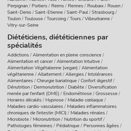
Perpignan
/
Poitiers
/
Reims
/
Rennes
/
Roubaix
/
Rouen
/
Saint-Denis
/
Saint-Etienne
/
Saint-Paul
/
Strasbourg
/
Toulon
/
Toulouse
/
Tourcoing
/
Tours
/
Villeurbanne
/
Vitry-sur-Seine
Diététiciens, diététiciennes par
spécialités
Addictions
/
Alimentation en pleine conscience
/
Alimentation et cancer
/
Alimentation Intuitive
/
Alimentation Végétalienne (vegan)
/
Alimentation
végétarienne
/
Allaitement
/
Allergies / Intolérances
Alimentaires
/
Chirurgie bariatrique
/
Confort digestif
/
Dénutrition
/
Dermonutrition
/
Diabète
/
Diversification
menée par l'enfant (DME)
/
Endométriose
/
Grossesse
/
Horaires décalés
/
Hypnose
/
Maladie cœliaque
/
Maladies cardio-vasculaires
/
Maladies inflammatoires
chroniques de l'intestin (MICI)
/
Maladies rénales
/
Microbiote
/
Micronutrition
/
Nutrition du sportif
/
Pathologies féminines
/
Pédiatrique
/
Personnes âgées
/