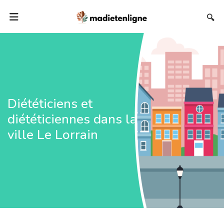
🔍
Diététiciens et
diététiciennes dans la
ville Le Lorrain