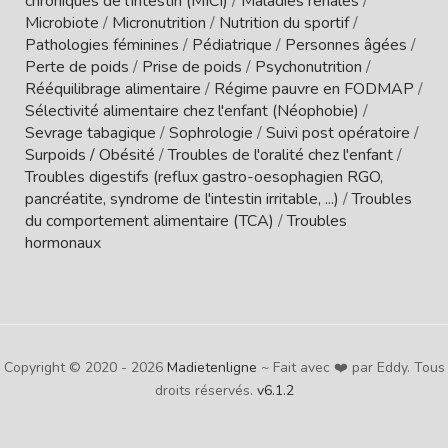
chroniques de l'intestin (MICI)
/
Maladies rénales
/
Microbiote
/
Micronutrition
/
Nutrition du sportif
/
Pathologies féminines
/
Pédiatrique
/
Personnes âgées
/
Perte de poids
/
Prise de poids
/
Psychonutrition
/
Rééquilibrage alimentaire
/
Régime pauvre en FODMAP
/
Sélectivité alimentaire chez l'enfant (Néophobie)
/
Sevrage tabagique
/
Sophrologie
/
Suivi post opératoire
/
Surpoids / Obésité
/
Troubles de l'oralité chez l'enfant
/
Troubles digestifs (reflux gastro-oesophagien RGO,
pancréatite, syndrome de l'intestin irritable, ...)
/
Troubles
du comportement alimentaire (TCA)
/
Troubles
hormonaux
Copyright © 2020 - 2026
Madietenligne
~ Fait avec ❤️ par Eddy. Tous
droits réservés.
v6.1.2