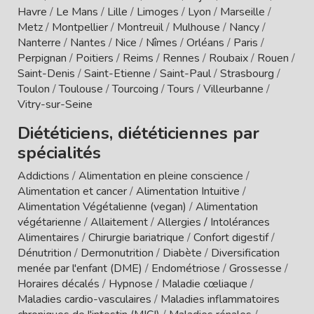
Havre
/
Le Mans
/
Lille
/
Limoges
/
Lyon
/
Marseille
/
Metz
/
Montpellier
/
Montreuil
/
Mulhouse
/
Nancy
/
Nanterre
/
Nantes
/
Nice
/
Nîmes
/
Orléans
/
Paris
/
Perpignan
/
Poitiers
/
Reims
/
Rennes
/
Roubaix
/
Rouen
/
Saint-Denis
/
Saint-Etienne
/
Saint-Paul
/
Strasbourg
/
Toulon
/
Toulouse
/
Tourcoing
/
Tours
/
Villeurbanne
/
Vitry-sur-Seine
Diététiciens, diététiciennes par
spécialités
Addictions
/
Alimentation en pleine conscience
/
Alimentation et cancer
/
Alimentation Intuitive
/
Alimentation Végétalienne (vegan)
/
Alimentation
végétarienne
/
Allaitement
/
Allergies / Intolérances
Alimentaires
/
Chirurgie bariatrique
/
Confort digestif
/
Dénutrition
/
Dermonutrition
/
Diabète
/
Diversification
menée par l'enfant (DME)
/
Endométriose
/
Grossesse
/
Horaires décalés
/
Hypnose
/
Maladie cœliaque
/
Maladies cardio-vasculaires
/
Maladies inflammatoires