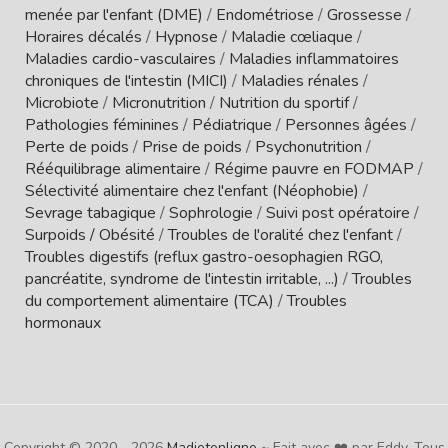
menée par l'enfant (DME)
/
Endométriose
/
Grossesse
/
Horaires décalés
/
Hypnose
/
Maladie cœliaque
/
Maladies cardio-vasculaires
/
Maladies inflammatoires
chroniques de l'intestin (MICI)
/
Maladies rénales
/
Microbiote
/
Micronutrition
/
Nutrition du sportif
/
Pathologies féminines
/
Pédiatrique
/
Personnes âgées
/
Perte de poids
/
Prise de poids
/
Psychonutrition
/
Rééquilibrage alimentaire
/
Régime pauvre en FODMAP
/
Sélectivité alimentaire chez l'enfant (Néophobie)
/
Sevrage tabagique
/
Sophrologie
/
Suivi post opératoire
/
Surpoids / Obésité
/
Troubles de l'oralité chez l'enfant
/
Troubles digestifs (reflux gastro-oesophagien RGO,
pancréatite, syndrome de l'intestin irritable, ...)
/
Troubles
du comportement alimentaire (TCA)
/
Troubles
hormonaux
Copyright © 2020 - 2026
Madietenligne
~ Fait avec ❤️ par Eddy. Tous