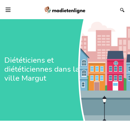
🔍
Diététiciens et
diététiciennes dans la
ville Margut