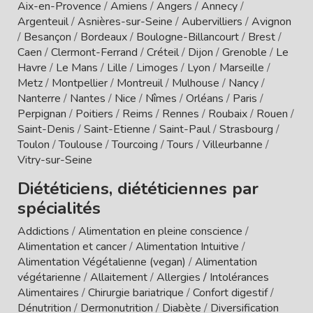
Aix-en-Provence
/
Amiens
/
Angers
/
Annecy
/
Argenteuil
/
Asnières-sur-Seine
/
Aubervilliers
/
Avignon
/
Besançon
/
Bordeaux
/
Boulogne-Billancourt
/
Brest
/
Caen
/
Clermont-Ferrand
/
Créteil
/
Dijon
/
Grenoble
/
Le
Havre
/
Le Mans
/
Lille
/
Limoges
/
Lyon
/
Marseille
/
Metz
/
Montpellier
/
Montreuil
/
Mulhouse
/
Nancy
/
Nanterre
/
Nantes
/
Nice
/
Nîmes
/
Orléans
/
Paris
/
Perpignan
/
Poitiers
/
Reims
/
Rennes
/
Roubaix
/
Rouen
/
Saint-Denis
/
Saint-Etienne
/
Saint-Paul
/
Strasbourg
/
Toulon
/
Toulouse
/
Tourcoing
/
Tours
/
Villeurbanne
/
Vitry-sur-Seine
Diététiciens, diététiciennes par
spécialités
Addictions
/
Alimentation en pleine conscience
/
Alimentation et cancer
/
Alimentation Intuitive
/
Alimentation Végétalienne (vegan)
/
Alimentation
végétarienne
/
Allaitement
/
Allergies / Intolérances
Alimentaires
/
Chirurgie bariatrique
/
Confort digestif
/
Dénutrition
/
Dermonutrition
/
Diabète
/
Diversification