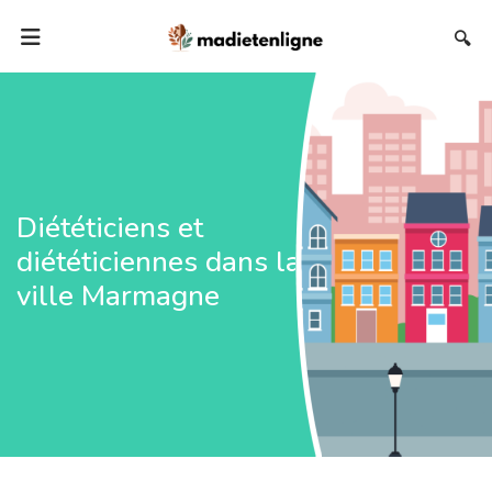
🔍
Diététiciens et
diététiciennes dans la
ville Marmagne