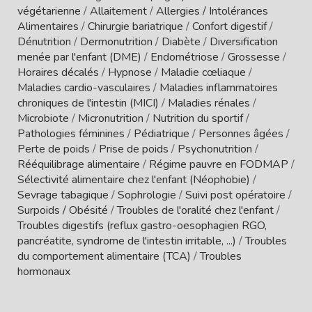
végétarienne
/
Allaitement
/
Allergies / Intolérances
Alimentaires
/
Chirurgie bariatrique
/
Confort digestif
/
Dénutrition
/
Dermonutrition
/
Diabète
/
Diversification
menée par l'enfant (DME)
/
Endométriose
/
Grossesse
/
Horaires décalés
/
Hypnose
/
Maladie cœliaque
/
Maladies cardio-vasculaires
/
Maladies inflammatoires
chroniques de l'intestin (MICI)
/
Maladies rénales
/
Microbiote
/
Micronutrition
/
Nutrition du sportif
/
Pathologies féminines
/
Pédiatrique
/
Personnes âgées
/
Perte de poids
/
Prise de poids
/
Psychonutrition
/
Rééquilibrage alimentaire
/
Régime pauvre en FODMAP
/
Sélectivité alimentaire chez l'enfant (Néophobie)
/
Sevrage tabagique
/
Sophrologie
/
Suivi post opératoire
/
Surpoids / Obésité
/
Troubles de l'oralité chez l'enfant
/
Troubles digestifs (reflux gastro-oesophagien RGO,
pancréatite, syndrome de l'intestin irritable, ...)
/
Troubles
du comportement alimentaire (TCA)
/
Troubles
hormonaux