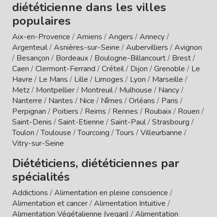
diététicienne dans les villes
populaires
Aix-en-Provence
/
Amiens
/
Angers
/
Annecy
/
Argenteuil
/
Asnières-sur-Seine
/
Aubervilliers
/
Avignon
/
Besançon
/
Bordeaux
/
Boulogne-Billancourt
/
Brest
/
Caen
/
Clermont-Ferrand
/
Créteil
/
Dijon
/
Grenoble
/
Le
Havre
/
Le Mans
/
Lille
/
Limoges
/
Lyon
/
Marseille
/
Metz
/
Montpellier
/
Montreuil
/
Mulhouse
/
Nancy
/
Nanterre
/
Nantes
/
Nice
/
Nîmes
/
Orléans
/
Paris
/
Perpignan
/
Poitiers
/
Reims
/
Rennes
/
Roubaix
/
Rouen
/
Saint-Denis
/
Saint-Etienne
/
Saint-Paul
/
Strasbourg
/
Toulon
/
Toulouse
/
Tourcoing
/
Tours
/
Villeurbanne
/
Vitry-sur-Seine
Diététiciens, diététiciennes par
spécialités
Addictions
/
Alimentation en pleine conscience
/
Alimentation et cancer
/
Alimentation Intuitive
/
Alimentation Végétalienne (vegan)
/
Alimentation