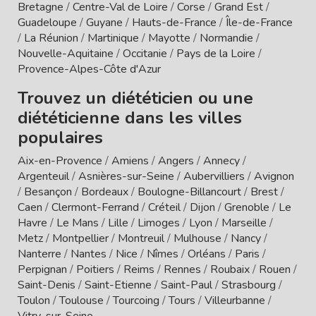
Bretagne
/
Centre-Val de Loire
/
Corse
/
Grand Est
/
Guadeloupe
/
Guyane
/
Hauts-de-France
/
Île-de-France
/
La Réunion
/
Martinique
/
Mayotte
/
Normandie
/
Nouvelle-Aquitaine
/
Occitanie
/
Pays de la Loire
/
Provence-Alpes-Côte d'Azur
Trouvez un diététicien ou une
diététicienne dans les villes
populaires
Aix-en-Provence
/
Amiens
/
Angers
/
Annecy
/
Argenteuil
/
Asnières-sur-Seine
/
Aubervilliers
/
Avignon
/
Besançon
/
Bordeaux
/
Boulogne-Billancourt
/
Brest
/
Caen
/
Clermont-Ferrand
/
Créteil
/
Dijon
/
Grenoble
/
Le
Havre
/
Le Mans
/
Lille
/
Limoges
/
Lyon
/
Marseille
/
Metz
/
Montpellier
/
Montreuil
/
Mulhouse
/
Nancy
/
Nanterre
/
Nantes
/
Nice
/
Nîmes
/
Orléans
/
Paris
/
Perpignan
/
Poitiers
/
Reims
/
Rennes
/
Roubaix
/
Rouen
/
Saint-Denis
/
Saint-Etienne
/
Saint-Paul
/
Strasbourg
/
Toulon
/
Toulouse
/
Tourcoing
/
Tours
/
Villeurbanne
/
Vitry-sur-Seine