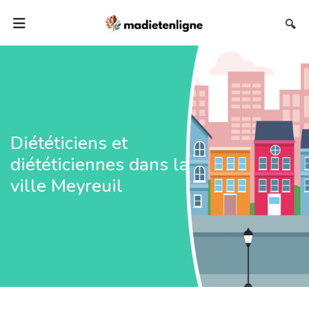
🔍
Diététiciens et
diététiciennes dans la
ville Meyreuil