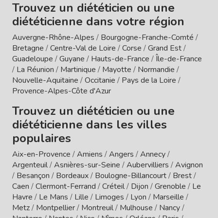
Trouvez un diététicien ou une
diététicienne dans votre région
Auvergne-Rhône-Alpes
/
Bourgogne-Franche-Comté
/
Bretagne
/
Centre-Val de Loire
/
Corse
/
Grand Est
/
Guadeloupe
/
Guyane
/
Hauts-de-France
/
Île-de-France
/
La Réunion
/
Martinique
/
Mayotte
/
Normandie
/
Nouvelle-Aquitaine
/
Occitanie
/
Pays de la Loire
/
Provence-Alpes-Côte d'Azur
Trouvez un diététicien ou une
diététicienne dans les villes
populaires
Aix-en-Provence
/
Amiens
/
Angers
/
Annecy
/
Argenteuil
/
Asnières-sur-Seine
/
Aubervilliers
/
Avignon
/
Besançon
/
Bordeaux
/
Boulogne-Billancourt
/
Brest
/
Caen
/
Clermont-Ferrand
/
Créteil
/
Dijon
/
Grenoble
/
Le
Havre
/
Le Mans
/
Lille
/
Limoges
/
Lyon
/
Marseille
/
Metz
/
Montpellier
/
Montreuil
/
Mulhouse
/
Nancy
/