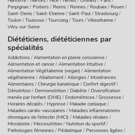
Nanterre
/
Nantes
/
Nice
/
Nîmes
/
Orléans
/
Paris
/
Perpignan
/
Poitiers
/
Reims
/
Rennes
/
Roubaix
/
Rouen
/
Saint-Denis
/
Saint-Etienne
/
Saint-Paul
/
Strasbourg
/
Toulon
/
Toulouse
/
Tourcoing
/
Tours
/
Villeurbanne
/
Vitry-sur-Seine
Diététiciens, diététiciennes par
spécialités
Addictions
/
Alimentation en pleine conscience
/
Alimentation et cancer
/
Alimentation Intuitive
/
Alimentation Végétalienne (vegan)
/
Alimentation
végétarienne
/
Allaitement
/
Allergies / Intolérances
Alimentaires
/
Chirurgie bariatrique
/
Confort digestif
/
Dénutrition
/
Dermonutrition
/
Diabète
/
Diversification
menée par l'enfant (DME)
/
Endométriose
/
Grossesse
/
Horaires décalés
/
Hypnose
/
Maladie cœliaque
/
Maladies cardio-vasculaires
/
Maladies inflammatoires
chroniques de l'intestin (MICI)
/
Maladies rénales
/
Microbiote
/
Micronutrition
/
Nutrition du sportif
/
Pathologies féminines
/
Pédiatrique
/
Personnes âgées
/