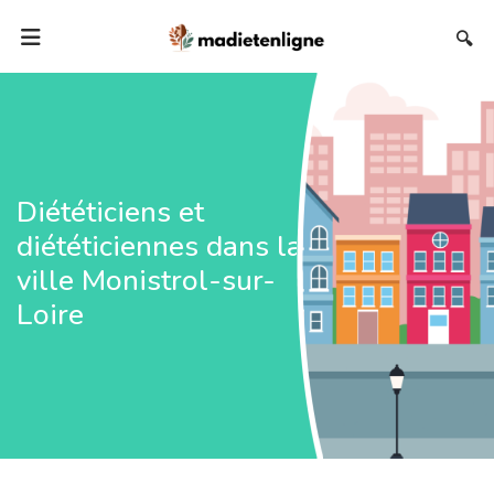
🔍
Diététiciens et
diététiciennes dans la
ville Monistrol-sur-
Loire