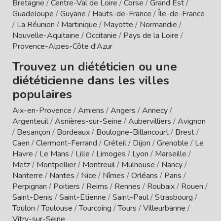
Bretagne
/
Centre-Val de Loire
/
Corse
/
Grand Est
/
Guadeloupe
/
Guyane
/
Hauts-de-France
/
Île-de-France
/
La Réunion
/
Martinique
/
Mayotte
/
Normandie
/
Nouvelle-Aquitaine
/
Occitanie
/
Pays de la Loire
/
Provence-Alpes-Côte d'Azur
Trouvez un diététicien ou une
diététicienne dans les villes
populaires
Aix-en-Provence
/
Amiens
/
Angers
/
Annecy
/
Argenteuil
/
Asnières-sur-Seine
/
Aubervilliers
/
Avignon
/
Besançon
/
Bordeaux
/
Boulogne-Billancourt
/
Brest
/
Caen
/
Clermont-Ferrand
/
Créteil
/
Dijon
/
Grenoble
/
Le
Havre
/
Le Mans
/
Lille
/
Limoges
/
Lyon
/
Marseille
/
Metz
/
Montpellier
/
Montreuil
/
Mulhouse
/
Nancy
/
Nanterre
/
Nantes
/
Nice
/
Nîmes
/
Orléans
/
Paris
/
Perpignan
/
Poitiers
/
Reims
/
Rennes
/
Roubaix
/
Rouen
/
Saint-Denis
/
Saint-Etienne
/
Saint-Paul
/
Strasbourg
/
Toulon
/
Toulouse
/
Tourcoing
/
Tours
/
Villeurbanne
/
Vitry-sur-Seine