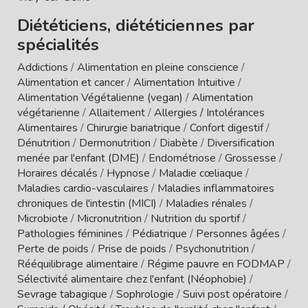
Diététiciens, diététiciennes par
spécialités
Addictions
/
Alimentation en pleine conscience
/
Alimentation et cancer
/
Alimentation Intuitive
/
Alimentation Végétalienne (vegan)
/
Alimentation
végétarienne
/
Allaitement
/
Allergies / Intolérances
Alimentaires
/
Chirurgie bariatrique
/
Confort digestif
/
Dénutrition
/
Dermonutrition
/
Diabète
/
Diversification
menée par l'enfant (DME)
/
Endométriose
/
Grossesse
/
Horaires décalés
/
Hypnose
/
Maladie cœliaque
/
Maladies cardio-vasculaires
/
Maladies inflammatoires
chroniques de l'intestin (MICI)
/
Maladies rénales
/
Microbiote
/
Micronutrition
/
Nutrition du sportif
/
Pathologies féminines
/
Pédiatrique
/
Personnes âgées
/
Perte de poids
/
Prise de poids
/
Psychonutrition
/
Rééquilibrage alimentaire
/
Régime pauvre en FODMAP
/
Sélectivité alimentaire chez l'enfant (Néophobie)
/
Sevrage tabagique
/
Sophrologie
/
Suivi post opératoire
/