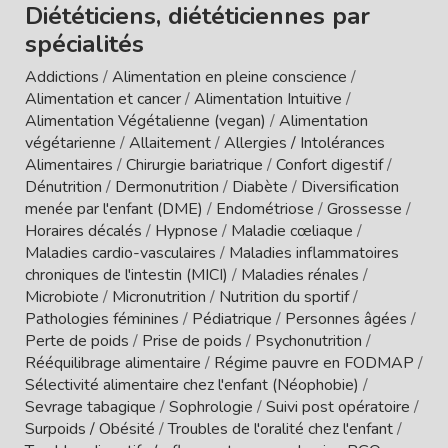
Diététiciens, diététiciennes par
spécialités
Addictions
/
Alimentation en pleine conscience
/
Alimentation et cancer
/
Alimentation Intuitive
/
Alimentation Végétalienne (vegan)
/
Alimentation
végétarienne
/
Allaitement
/
Allergies / Intolérances
Alimentaires
/
Chirurgie bariatrique
/
Confort digestif
/
Dénutrition
/
Dermonutrition
/
Diabète
/
Diversification
menée par l'enfant (DME)
/
Endométriose
/
Grossesse
/
Horaires décalés
/
Hypnose
/
Maladie cœliaque
/
Maladies cardio-vasculaires
/
Maladies inflammatoires
chroniques de l'intestin (MICI)
/
Maladies rénales
/
Microbiote
/
Micronutrition
/
Nutrition du sportif
/
Pathologies féminines
/
Pédiatrique
/
Personnes âgées
/
Perte de poids
/
Prise de poids
/
Psychonutrition
/
Rééquilibrage alimentaire
/
Régime pauvre en FODMAP
/
Sélectivité alimentaire chez l'enfant (Néophobie)
/
Sevrage tabagique
/
Sophrologie
/
Suivi post opératoire
/
Surpoids / Obésité
/
Troubles de l'oralité chez l'enfant
/