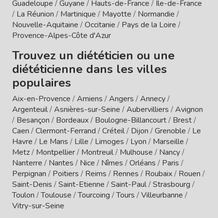
Guadeloupe
/
Guyane
/
Hauts-de-France
/
Île-de-France
/
La Réunion
/
Martinique
/
Mayotte
/
Normandie
/
Nouvelle-Aquitaine
/
Occitanie
/
Pays de la Loire
/
Provence-Alpes-Côte d'Azur
Trouvez un diététicien ou une
diététicienne dans les villes
populaires
Aix-en-Provence
/
Amiens
/
Angers
/
Annecy
/
Argenteuil
/
Asnières-sur-Seine
/
Aubervilliers
/
Avignon
/
Besançon
/
Bordeaux
/
Boulogne-Billancourt
/
Brest
/
Caen
/
Clermont-Ferrand
/
Créteil
/
Dijon
/
Grenoble
/
Le
Havre
/
Le Mans
/
Lille
/
Limoges
/
Lyon
/
Marseille
/
Metz
/
Montpellier
/
Montreuil
/
Mulhouse
/
Nancy
/
Nanterre
/
Nantes
/
Nice
/
Nîmes
/
Orléans
/
Paris
/
Perpignan
/
Poitiers
/
Reims
/
Rennes
/
Roubaix
/
Rouen
/
Saint-Denis
/
Saint-Etienne
/
Saint-Paul
/
Strasbourg
/
Toulon
/
Toulouse
/
Tourcoing
/
Tours
/
Villeurbanne
/
Vitry-sur-Seine