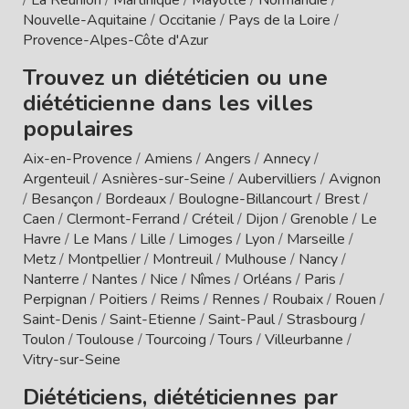
Nouvelle-Aquitaine
/
Occitanie
/
Pays de la Loire
/
Provence-Alpes-Côte d'Azur
Trouvez un diététicien ou une
diététicienne dans les villes
populaires
Aix-en-Provence
/
Amiens
/
Angers
/
Annecy
/
Argenteuil
/
Asnières-sur-Seine
/
Aubervilliers
/
Avignon
/
Besançon
/
Bordeaux
/
Boulogne-Billancourt
/
Brest
/
Caen
/
Clermont-Ferrand
/
Créteil
/
Dijon
/
Grenoble
/
Le
Havre
/
Le Mans
/
Lille
/
Limoges
/
Lyon
/
Marseille
/
Metz
/
Montpellier
/
Montreuil
/
Mulhouse
/
Nancy
/
Nanterre
/
Nantes
/
Nice
/
Nîmes
/
Orléans
/
Paris
/
Perpignan
/
Poitiers
/
Reims
/
Rennes
/
Roubaix
/
Rouen
/
Saint-Denis
/
Saint-Etienne
/
Saint-Paul
/
Strasbourg
/
Toulon
/
Toulouse
/
Tourcoing
/
Tours
/
Villeurbanne
/
Vitry-sur-Seine
Diététiciens, diététiciennes par