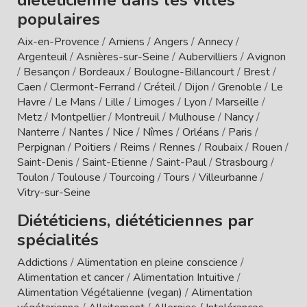
populaires
Aix-en-Provence
/
Amiens
/
Angers
/
Annecy
/
Argenteuil
/
Asnières-sur-Seine
/
Aubervilliers
/
Avignon
/
Besançon
/
Bordeaux
/
Boulogne-Billancourt
/
Brest
/
Caen
/
Clermont-Ferrand
/
Créteil
/
Dijon
/
Grenoble
/
Le
Havre
/
Le Mans
/
Lille
/
Limoges
/
Lyon
/
Marseille
/
Metz
/
Montpellier
/
Montreuil
/
Mulhouse
/
Nancy
/
Nanterre
/
Nantes
/
Nice
/
Nîmes
/
Orléans
/
Paris
/
Perpignan
/
Poitiers
/
Reims
/
Rennes
/
Roubaix
/
Rouen
/
Saint-Denis
/
Saint-Etienne
/
Saint-Paul
/
Strasbourg
/
Toulon
/
Toulouse
/
Tourcoing
/
Tours
/
Villeurbanne
/
Vitry-sur-Seine
Diététiciens, diététiciennes par
spécialités
Addictions
/
Alimentation en pleine conscience
/
Alimentation et cancer
/
Alimentation Intuitive
/
Alimentation Végétalienne (vegan)
/
Alimentation