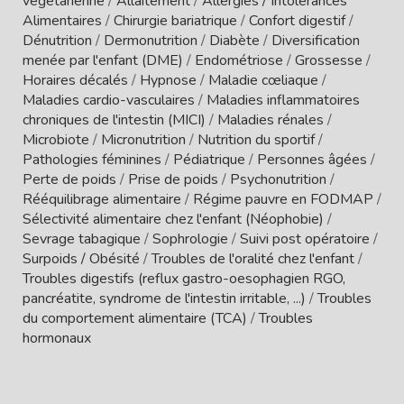
végétarienne
/
Allaitement
/
Allergies / Intolérances
Alimentaires
/
Chirurgie bariatrique
/
Confort digestif
/
Dénutrition
/
Dermonutrition
/
Diabète
/
Diversification
menée par l'enfant (DME)
/
Endométriose
/
Grossesse
/
Horaires décalés
/
Hypnose
/
Maladie cœliaque
/
Maladies cardio-vasculaires
/
Maladies inflammatoires
chroniques de l'intestin (MICI)
/
Maladies rénales
/
Microbiote
/
Micronutrition
/
Nutrition du sportif
/
Pathologies féminines
/
Pédiatrique
/
Personnes âgées
/
Perte de poids
/
Prise de poids
/
Psychonutrition
/
Rééquilibrage alimentaire
/
Régime pauvre en FODMAP
/
Sélectivité alimentaire chez l'enfant (Néophobie)
/
Sevrage tabagique
/
Sophrologie
/
Suivi post opératoire
/
Surpoids / Obésité
/
Troubles de l'oralité chez l'enfant
/
Troubles digestifs (reflux gastro-oesophagien RGO,
pancréatite, syndrome de l'intestin irritable, ...)
/
Troubles
du comportement alimentaire (TCA)
/
Troubles
hormonaux