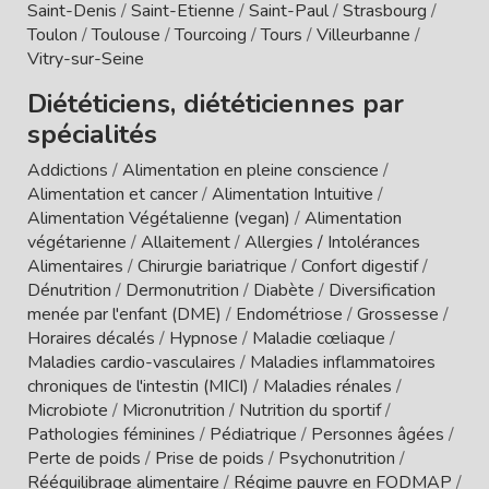
Saint-Denis
/
Saint-Etienne
/
Saint-Paul
/
Strasbourg
/
Toulon
/
Toulouse
/
Tourcoing
/
Tours
/
Villeurbanne
/
Vitry-sur-Seine
Diététiciens, diététiciennes par
spécialités
Addictions
/
Alimentation en pleine conscience
/
Alimentation et cancer
/
Alimentation Intuitive
/
Alimentation Végétalienne (vegan)
/
Alimentation
végétarienne
/
Allaitement
/
Allergies / Intolérances
Alimentaires
/
Chirurgie bariatrique
/
Confort digestif
/
Dénutrition
/
Dermonutrition
/
Diabète
/
Diversification
menée par l'enfant (DME)
/
Endométriose
/
Grossesse
/
Horaires décalés
/
Hypnose
/
Maladie cœliaque
/
Maladies cardio-vasculaires
/
Maladies inflammatoires
chroniques de l'intestin (MICI)
/
Maladies rénales
/
Microbiote
/
Micronutrition
/
Nutrition du sportif
/
Pathologies féminines
/
Pédiatrique
/
Personnes âgées
/
Perte de poids
/
Prise de poids
/
Psychonutrition
/
Rééquilibrage alimentaire
/
Régime pauvre en FODMAP
/