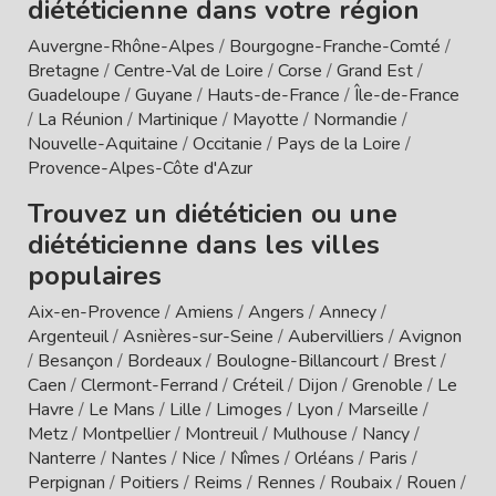
diététicienne dans votre région
Auvergne-Rhône-Alpes
/
Bourgogne-Franche-Comté
/
Bretagne
/
Centre-Val de Loire
/
Corse
/
Grand Est
/
Guadeloupe
/
Guyane
/
Hauts-de-France
/
Île-de-France
/
La Réunion
/
Martinique
/
Mayotte
/
Normandie
/
Nouvelle-Aquitaine
/
Occitanie
/
Pays de la Loire
/
Provence-Alpes-Côte d'Azur
Trouvez un diététicien ou une
diététicienne dans les villes
populaires
Aix-en-Provence
/
Amiens
/
Angers
/
Annecy
/
Argenteuil
/
Asnières-sur-Seine
/
Aubervilliers
/
Avignon
/
Besançon
/
Bordeaux
/
Boulogne-Billancourt
/
Brest
/
Caen
/
Clermont-Ferrand
/
Créteil
/
Dijon
/
Grenoble
/
Le
Havre
/
Le Mans
/
Lille
/
Limoges
/
Lyon
/
Marseille
/
Metz
/
Montpellier
/
Montreuil
/
Mulhouse
/
Nancy
/
Nanterre
/
Nantes
/
Nice
/
Nîmes
/
Orléans
/
Paris
/
Perpignan
/
Poitiers
/
Reims
/
Rennes
/
Roubaix
/
Rouen
/