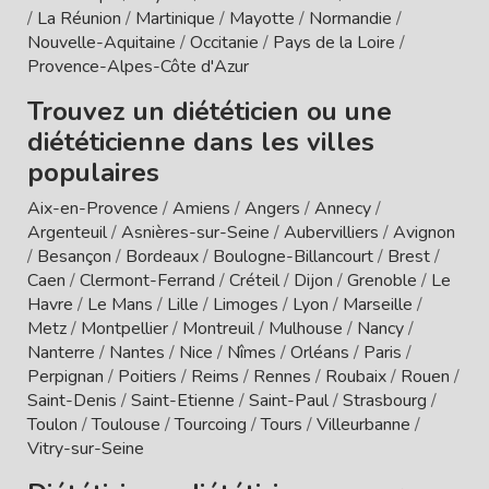
/
La Réunion
/
Martinique
/
Mayotte
/
Normandie
/
Nouvelle-Aquitaine
/
Occitanie
/
Pays de la Loire
/
Provence-Alpes-Côte d'Azur
Trouvez un diététicien ou une
diététicienne dans les villes
populaires
Aix-en-Provence
/
Amiens
/
Angers
/
Annecy
/
Argenteuil
/
Asnières-sur-Seine
/
Aubervilliers
/
Avignon
/
Besançon
/
Bordeaux
/
Boulogne-Billancourt
/
Brest
/
Caen
/
Clermont-Ferrand
/
Créteil
/
Dijon
/
Grenoble
/
Le
Havre
/
Le Mans
/
Lille
/
Limoges
/
Lyon
/
Marseille
/
Metz
/
Montpellier
/
Montreuil
/
Mulhouse
/
Nancy
/
Nanterre
/
Nantes
/
Nice
/
Nîmes
/
Orléans
/
Paris
/
Perpignan
/
Poitiers
/
Reims
/
Rennes
/
Roubaix
/
Rouen
/
Saint-Denis
/
Saint-Etienne
/
Saint-Paul
/
Strasbourg
/
Toulon
/
Toulouse
/
Tourcoing
/
Tours
/
Villeurbanne
/
Vitry-sur-Seine