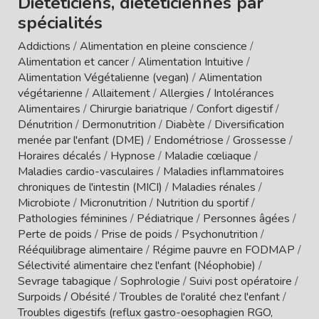
Diététiciens, diététiciennes par
spécialités
Addictions
/
Alimentation en pleine conscience
/
Alimentation et cancer
/
Alimentation Intuitive
/
Alimentation Végétalienne (vegan)
/
Alimentation
végétarienne
/
Allaitement
/
Allergies / Intolérances
Alimentaires
/
Chirurgie bariatrique
/
Confort digestif
/
Dénutrition
/
Dermonutrition
/
Diabète
/
Diversification
menée par l'enfant (DME)
/
Endométriose
/
Grossesse
/
Horaires décalés
/
Hypnose
/
Maladie cœliaque
/
Maladies cardio-vasculaires
/
Maladies inflammatoires
chroniques de l'intestin (MICI)
/
Maladies rénales
/
Microbiote
/
Micronutrition
/
Nutrition du sportif
/
Pathologies féminines
/
Pédiatrique
/
Personnes âgées
/
Perte de poids
/
Prise de poids
/
Psychonutrition
/
Rééquilibrage alimentaire
/
Régime pauvre en FODMAP
/
Sélectivité alimentaire chez l'enfant (Néophobie)
/
Sevrage tabagique
/
Sophrologie
/
Suivi post opératoire
/
Surpoids / Obésité
/
Troubles de l'oralité chez l'enfant
/
Troubles digestifs (reflux gastro-oesophagien RGO,