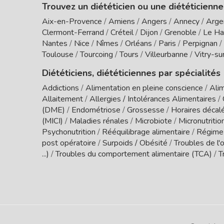
Trouvez un diététicien ou une diététicienne
Aix-en-Provence
/
Amiens
/
Angers
/
Annecy
/
Arge
Clermont-Ferrand
/
Créteil
/
Dijon
/
Grenoble
/
Le Ha
Nantes
/
Nice
/
Nîmes
/
Orléans
/
Paris
/
Perpignan
/
Toulouse
/
Tourcoing
/
Tours
/
Villeurbanne
/
Vitry-su
Diététiciens, diététiciennes par spécialités
Addictions
/
Alimentation en pleine conscience
/
Alim
Allaitement
/
Allergies / Intolérances Alimentaires
/
(DME)
/
Endométriose
/
Grossesse
/
Horaires décal
(MICI)
/
Maladies rénales
/
Microbiote
/
Micronutritio
Psychonutrition
/
Rééquilibrage alimentaire
/
Régime
post opératoire
/
Surpoids / Obésité
/
Troubles de l'o
...)
/
Troubles du comportement alimentaire (TCA)
/
T