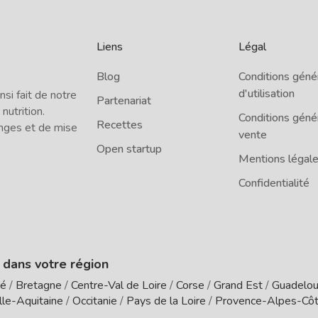
Liens
Légal
Blog
Conditions géné
d'utilisation
i fait de notre
Partenariat
 nutrition.
Conditions géné
Recettes
nges et de mise
vente
Open startup
Mentions légal
Confidentialité
e dans votre région
té
/
Bretagne
/
Centre-Val de Loire
/
Corse
/
Grand Est
/
Guadelo
le-Aquitaine
/
Occitanie
/
Pays de la Loire
/
Provence-Alpes-Côt