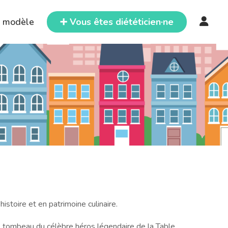
e modèle
➕ Vous êtes diététicien·ne
stoire et en patrimoine culinaire.
 le tombeau du célèbre héros légendaire de la Table