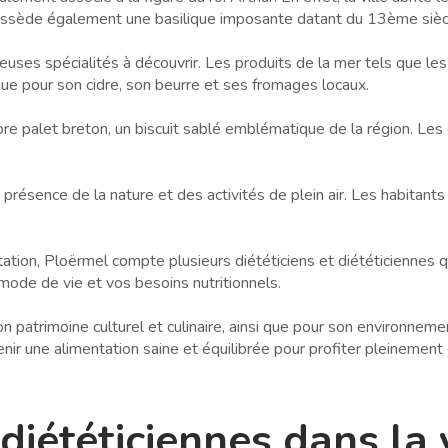
e possède également une basilique imposante datant du 13ème sièc
es spécialités à découvrir. Les produits de la mer tels que les 
nue pour son cidre, son beurre et ses fromages locaux.
re palet breton, un biscuit sablé emblématique de la région. Le
résence de la nature et des activités de plein air. Les habitants
tation, Ploërmel compte plusieurs diététiciens et diététiciennes 
 mode de vie et vos besoins nutritionnels.
 patrimoine culturel et culinaire, ainsi que pour son environnemen
nir une alimentation saine et équilibrée pour profiter pleinement 
 diététiciennes dans la 