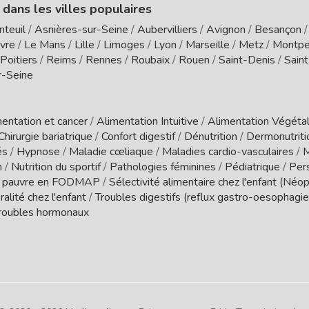
 dans les villes populaires
nteuil
/
Asnières-sur-Seine
/
Aubervilliers
/
Avignon
/
Besançon
vre
/
Le Mans
/
Lille
/
Limoges
/
Lyon
/
Marseille
/
Metz
/
Montpel
Poitiers
/
Reims
/
Rennes
/
Roubaix
/
Rouen
/
Saint-Denis
/
Sain
r-Seine
entation et cancer
/
Alimentation Intuitive
/
Alimentation Végétal
Chirurgie bariatrique
/
Confort digestif
/
Dénutrition
/
Dermonutrit
és
/
Hypnose
/
Maladie cœliaque
/
Maladies cardio-vasculaires
/
M
n
/
Nutrition du sportif
/
Pathologies féminines
/
Pédiatrique
/
Per
 pauvre en FODMAP
/
Sélectivité alimentaire chez l'enfant (Néo
ralité chez l'enfant
/
Troubles digestifs (reflux gastro-oesophagien
roubles hormonaux