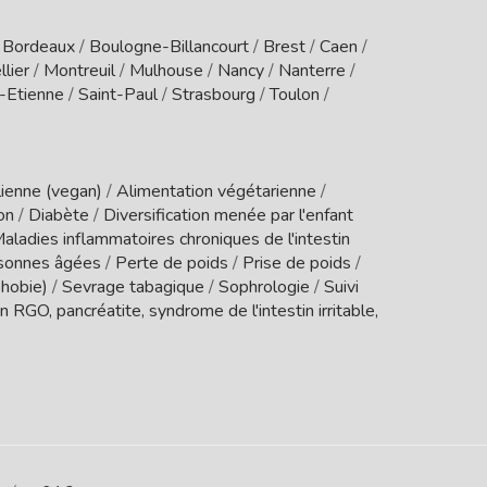
/
Bordeaux
/
Boulogne-Billancourt
/
Brest
/
Caen
/
lier
/
Montreuil
/
Mulhouse
/
Nancy
/
Nanterre
/
t-Etienne
/
Saint-Paul
/
Strasbourg
/
Toulon
/
ienne (vegan)
/
Alimentation végétarienne
/
ion
/
Diabète
/
Diversification menée par l'enfant
aladies inflammatoires chroniques de l'intestin
sonnes âgées
/
Perte de poids
/
Prise de poids
/
phobie)
/
Sevrage tabagique
/
Sophrologie
/
Suivi
 RGO, pancréatite, syndrome de l'intestin irritable,