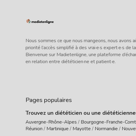
Nous sommes ce que nous mangeons, nous avons ains
priorité l’accès simplifié à des vrai·e·s expert·e·s de la
Bienvenue sur Madietenligne, une plateforme d’écha
en relation entre diététicien·ne et patient·e.
Pages populaires
Trouvez un diététicien ou une diététicienn
Auvergne-Rhône-Alpes
/
Bourgogne-Franche-Com
Réunion
/
Martinique
/
Mayotte
/
Normandie
/
Nouvel