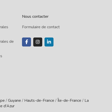
Nous contacter
rales
Formulaire de contact
rales de
es
upe
/
Guyane
/
Hauts-de-France
/
Île-de-France
/
La
e d'Azur