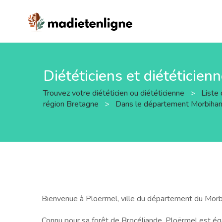
Diététiciens et diététicien
Trouvez votre diététicien ou diététicienne
>
Liste 
région Bretagne
>
Dans le département Morbiha
Bienvenue à Ploërmel, ville du département du Morbiha
Connu pour sa forêt de Brocéliande, Ploërmel est égal