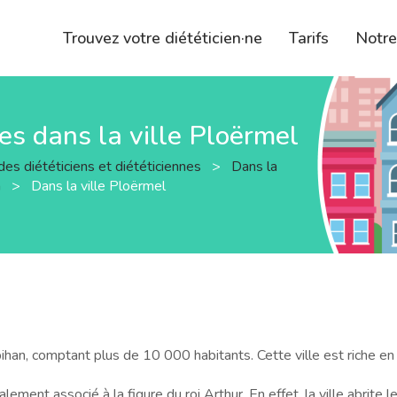
Trouvez votre diététicien·ne
Tarifs
Notr
nes dans la ville Ploërmel
des diététiciens et diététiciennes
>
Dans la
n
>
Dans la ville Ploërmel
n, comptant plus de 10 000 habitants. Cette ville est riche en hi
ement associé à la figure du roi Arthur. En effet, la ville abrite