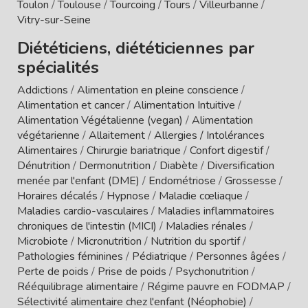
Toulon
/
Toulouse
/
Tourcoing
/
Tours
/
Villeurbanne
/
Vitry-sur-Seine
Diététiciens, diététiciennes par
spécialités
Addictions
/
Alimentation en pleine conscience
/
Alimentation et cancer
/
Alimentation Intuitive
/
Alimentation Végétalienne (vegan)
/
Alimentation
végétarienne
/
Allaitement
/
Allergies / Intolérances
Alimentaires
/
Chirurgie bariatrique
/
Confort digestif
/
Dénutrition
/
Dermonutrition
/
Diabète
/
Diversification
menée par l'enfant (DME)
/
Endométriose
/
Grossesse
/
Horaires décalés
/
Hypnose
/
Maladie cœliaque
/
Maladies cardio-vasculaires
/
Maladies inflammatoires
chroniques de l'intestin (MICI)
/
Maladies rénales
/
Microbiote
/
Micronutrition
/
Nutrition du sportif
/
Pathologies féminines
/
Pédiatrique
/
Personnes âgées
/
Perte de poids
/
Prise de poids
/
Psychonutrition
/
Rééquilibrage alimentaire
/
Régime pauvre en FODMAP
/
Sélectivité alimentaire chez l'enfant (Néophobie)
/