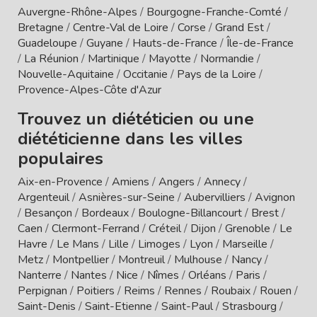
Auvergne-Rhône-Alpes
/
Bourgogne-Franche-Comté
/
Bretagne
/
Centre-Val de Loire
/
Corse
/
Grand Est
/
Guadeloupe
/
Guyane
/
Hauts-de-France
/
Île-de-France
/
La Réunion
/
Martinique
/
Mayotte
/
Normandie
/
Nouvelle-Aquitaine
/
Occitanie
/
Pays de la Loire
/
Provence-Alpes-Côte d'Azur
Trouvez un diététicien ou une
diététicienne dans les villes
populaires
Aix-en-Provence
/
Amiens
/
Angers
/
Annecy
/
Argenteuil
/
Asnières-sur-Seine
/
Aubervilliers
/
Avignon
/
Besançon
/
Bordeaux
/
Boulogne-Billancourt
/
Brest
/
Caen
/
Clermont-Ferrand
/
Créteil
/
Dijon
/
Grenoble
/
Le
Havre
/
Le Mans
/
Lille
/
Limoges
/
Lyon
/
Marseille
/
Metz
/
Montpellier
/
Montreuil
/
Mulhouse
/
Nancy
/
Nanterre
/
Nantes
/
Nice
/
Nîmes
/
Orléans
/
Paris
/
Perpignan
/
Poitiers
/
Reims
/
Rennes
/
Roubaix
/
Rouen
/
Saint-Denis
/
Saint-Etienne
/
Saint-Paul
/
Strasbourg
/