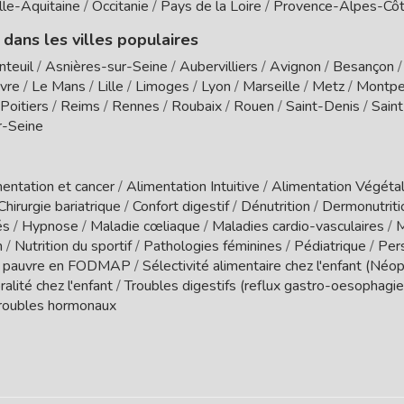
le-Aquitaine
/
Occitanie
/
Pays de la Loire
/
Provence-Alpes-Côt
 dans les villes populaires
nteuil
/
Asnières-sur-Seine
/
Aubervilliers
/
Avignon
/
Besançon
vre
/
Le Mans
/
Lille
/
Limoges
/
Lyon
/
Marseille
/
Metz
/
Montpel
Poitiers
/
Reims
/
Rennes
/
Roubaix
/
Rouen
/
Saint-Denis
/
Sain
r-Seine
entation et cancer
/
Alimentation Intuitive
/
Alimentation Végétal
Chirurgie bariatrique
/
Confort digestif
/
Dénutrition
/
Dermonutrit
és
/
Hypnose
/
Maladie cœliaque
/
Maladies cardio-vasculaires
/
M
n
/
Nutrition du sportif
/
Pathologies féminines
/
Pédiatrique
/
Per
 pauvre en FODMAP
/
Sélectivité alimentaire chez l'enfant (Néo
ralité chez l'enfant
/
Troubles digestifs (reflux gastro-oesophagien
roubles hormonaux