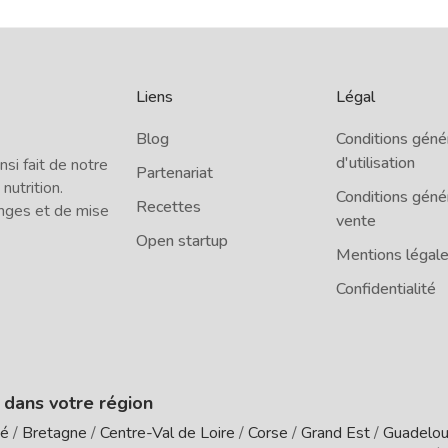
Liens
Légal
Blog
Conditions géné
d'utilisation
i fait de notre
Partenariat
 nutrition.
Conditions géné
Recettes
nges et de mise
vente
Open startup
Mentions légal
Confidentialité
e dans votre région
té
/
Bretagne
/
Centre-Val de Loire
/
Corse
/
Grand Est
/
Guadelo