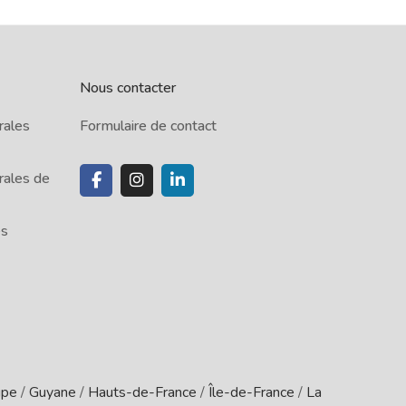
Nous contacter
rales
Formulaire de contact
rales de
es
upe
/
Guyane
/
Hauts-de-France
/
Île-de-France
/
La