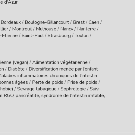
e d'Azur
/
Bordeaux
/
Boulogne-Billancourt
/
Brest
/
Caen
/
lier
/
Montreuil
/
Mulhouse
/
Nancy
/
Nanterre
/
t-Etienne
/
Saint-Paul
/
Strasbourg
/
Toulon
/
ienne (vegan)
/
Alimentation végétarienne
/
ion
/
Diabète
/
Diversification menée par l'enfant
aladies inflammatoires chroniques de l'intestin
sonnes âgées
/
Perte de poids
/
Prise de poids
/
phobie)
/
Sevrage tabagique
/
Sophrologie
/
Suivi
 RGO, pancréatite, syndrome de l'intestin irritable,