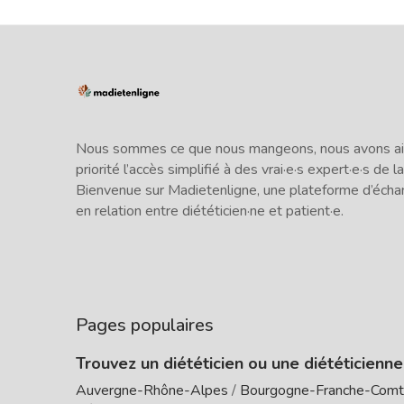
Nous sommes ce que nous mangeons, nous avons ains
priorité l’accès simplifié à des vrai·e·s expert·e·s de la
Bienvenue sur Madietenligne, une plateforme d’écha
en relation entre diététicien·ne et patient·e.
Pages populaires
Trouvez un diététicien ou une diététicienn
Auvergne-Rhône-Alpes
/
Bourgogne-Franche-Com