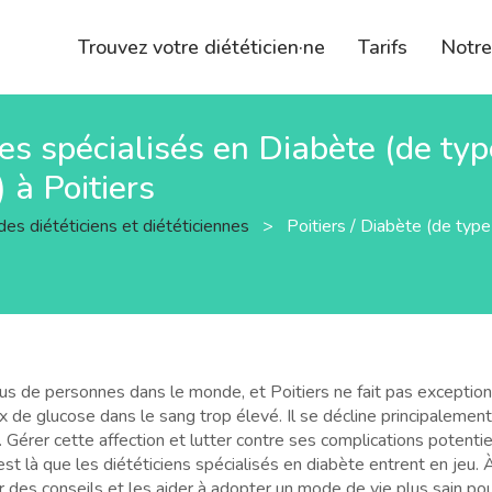
Trouvez votre diététicien·ne
Tarifs
Notr
nes spécialisés en Diabète (de ty
 à Poitiers
des diététiciens et diététiciennes
>
Poitiers / Diabète (de typ
lus de personnes dans le monde, et Poitiers ne fait pas exception
 de glucose dans le sang trop élevé. Il se décline principalement 
. Gérer cette affection et lutter contre ses complications pote
est là que les diététiciens spécialisés en diabète entrent en jeu. À
 des conseils et les aider à adopter un mode de vie plus sain pou