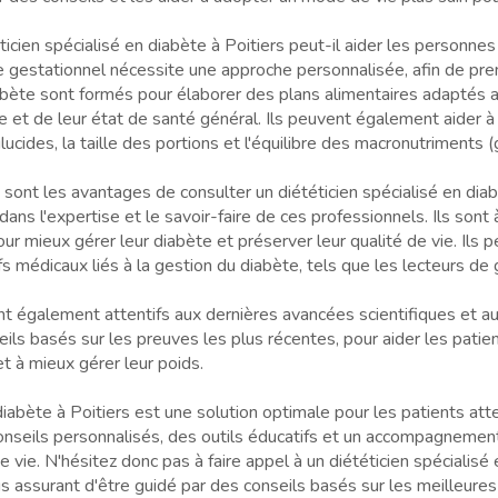
en spécialisé en diabète à Poitiers peut-il aider les personnes a
e gestationnel nécessite une approche personnalisée, afin de pr
 diabète sont formés pour élaborer des plans alimentaires adaptés
e et de leur état de santé général. Ils peuvent également aider à
es, la taille des portions et l'équilibre des macronutriments (gl
nt les avantages de consulter un diététicien spécialisé en diabè
 dans l'expertise et le savoir-faire de ces professionnels. Ils sont
r mieux gérer leur diabète et préserver leur qualité de vie. Ils 
tifs médicaux liés à la gestion du diabète, tels que les lecteurs d
sont également attentifs aux dernières avancées scientifiques et a
ils basés sur les preuves les plus récentes, pour aider les patien
t à mieux gérer leur poids.
diabète à Poitiers est une solution optimale pour les patients atte
conseils personnalisés, des outils éducatifs et un accompagnement
 vie. N'hésitez donc pas à faire appel à un diététicien spécialisé 
s assurant d'être guidé par des conseils basés sur les meilleures