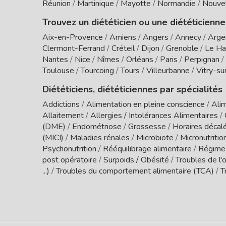
Réunion
/
Martinique
/
Mayotte
/
Normandie
/
Nouvel
Trouvez un diététicien ou une diététicienne
Aix-en-Provence
/
Amiens
/
Angers
/
Annecy
/
Arge
Clermont-Ferrand
/
Créteil
/
Dijon
/
Grenoble
/
Le Ha
Nantes
/
Nice
/
Nîmes
/
Orléans
/
Paris
/
Perpignan
/
Toulouse
/
Tourcoing
/
Tours
/
Villeurbanne
/
Vitry-su
Diététiciens, diététiciennes par spécialités
Addictions
/
Alimentation en pleine conscience
/
Alim
Allaitement
/
Allergies / Intolérances Alimentaires
/
(DME)
/
Endométriose
/
Grossesse
/
Horaires décal
(MICI)
/
Maladies rénales
/
Microbiote
/
Micronutritio
Psychonutrition
/
Rééquilibrage alimentaire
/
Régime
post opératoire
/
Surpoids / Obésité
/
Troubles de l'o
...)
/
Troubles du comportement alimentaire (TCA)
/
T