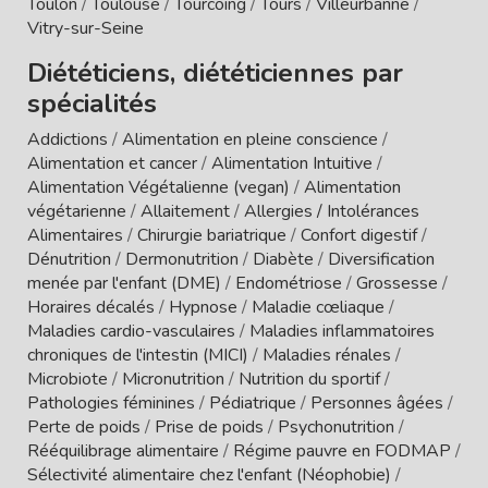
Toulon
/
Toulouse
/
Tourcoing
/
Tours
/
Villeurbanne
/
Vitry-sur-Seine
Diététiciens, diététiciennes par
spécialités
Addictions
/
Alimentation en pleine conscience
/
Alimentation et cancer
/
Alimentation Intuitive
/
Alimentation Végétalienne (vegan)
/
Alimentation
végétarienne
/
Allaitement
/
Allergies / Intolérances
Alimentaires
/
Chirurgie bariatrique
/
Confort digestif
/
Dénutrition
/
Dermonutrition
/
Diabète
/
Diversification
menée par l'enfant (DME)
/
Endométriose
/
Grossesse
/
Horaires décalés
/
Hypnose
/
Maladie cœliaque
/
Maladies cardio-vasculaires
/
Maladies inflammatoires
chroniques de l'intestin (MICI)
/
Maladies rénales
/
Microbiote
/
Micronutrition
/
Nutrition du sportif
/
Pathologies féminines
/
Pédiatrique
/
Personnes âgées
/
Perte de poids
/
Prise de poids
/
Psychonutrition
/
Rééquilibrage alimentaire
/
Régime pauvre en FODMAP
/
Sélectivité alimentaire chez l'enfant (Néophobie)
/