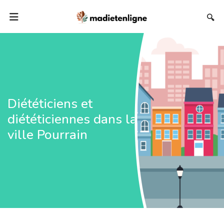
🔍
Diététiciens et
diététiciennes dans la
ville Pourrain