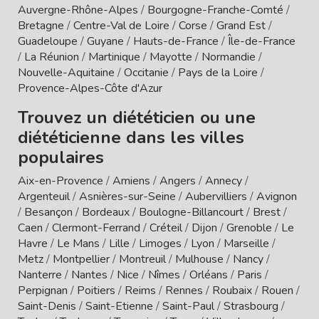
Auvergne-Rhône-Alpes
/
Bourgogne-Franche-Comté
/
Bretagne
/
Centre-Val de Loire
/
Corse
/
Grand Est
/
Guadeloupe
/
Guyane
/
Hauts-de-France
/
Île-de-France
/
La Réunion
/
Martinique
/
Mayotte
/
Normandie
/
Nouvelle-Aquitaine
/
Occitanie
/
Pays de la Loire
/
Provence-Alpes-Côte d'Azur
Trouvez un diététicien ou une
diététicienne dans les villes
populaires
Aix-en-Provence
/
Amiens
/
Angers
/
Annecy
/
Argenteuil
/
Asnières-sur-Seine
/
Aubervilliers
/
Avignon
/
Besançon
/
Bordeaux
/
Boulogne-Billancourt
/
Brest
/
Caen
/
Clermont-Ferrand
/
Créteil
/
Dijon
/
Grenoble
/
Le
Havre
/
Le Mans
/
Lille
/
Limoges
/
Lyon
/
Marseille
/
Metz
/
Montpellier
/
Montreuil
/
Mulhouse
/
Nancy
/
Nanterre
/
Nantes
/
Nice
/
Nîmes
/
Orléans
/
Paris
/
Perpignan
/
Poitiers
/
Reims
/
Rennes
/
Roubaix
/
Rouen
/
Saint-Denis
/
Saint-Etienne
/
Saint-Paul
/
Strasbourg
/