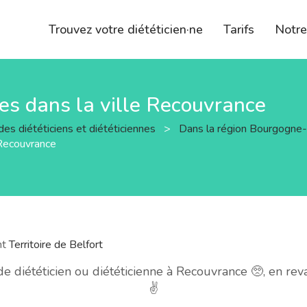
Trouvez votre diététicien·ne
Tarifs
Notr
nnes dans la ville Recouvrance
des diététiciens et diététiciennes
>
Dans la région Bourgogn
 Recouvrance
nt
Territoire de Belfort
 diététicien ou diététicienne à Recouvrance 🥺, en re
✌️