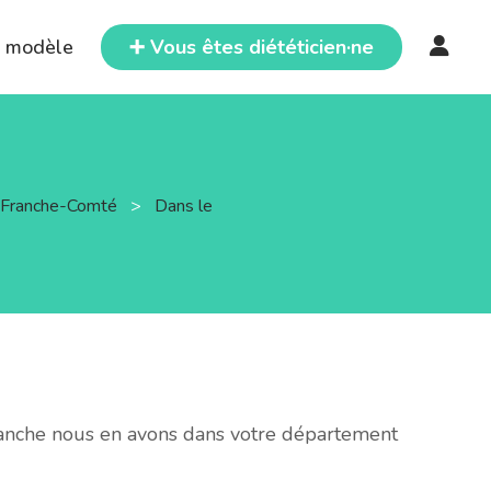
e modèle
➕ Vous êtes diététicien·ne
e-Franche-Comté
>
Dans le
vanche nous en avons dans votre département