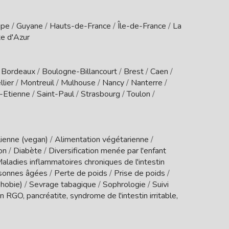
upe
/
Guyane
/
Hauts-de-France
/
Île-de-France
/
La
e d'Azur
/
Bordeaux
/
Boulogne-Billancourt
/
Brest
/
Caen
/
lier
/
Montreuil
/
Mulhouse
/
Nancy
/
Nanterre
/
t-Etienne
/
Saint-Paul
/
Strasbourg
/
Toulon
/
ienne (vegan)
/
Alimentation végétarienne
/
ion
/
Diabète
/
Diversification menée par l'enfant
aladies inflammatoires chroniques de l'intestin
sonnes âgées
/
Perte de poids
/
Prise de poids
/
phobie)
/
Sevrage tabagique
/
Sophrologie
/
Suivi
 RGO, pancréatite, syndrome de l'intestin irritable,