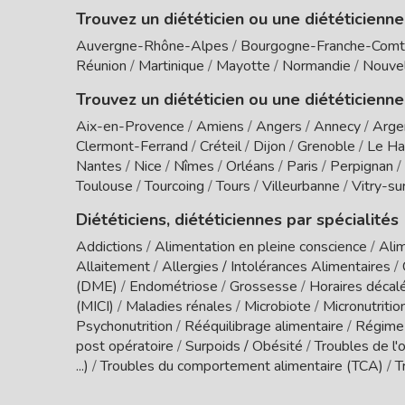
Trouvez un diététicien ou une diététicienn
Auvergne-Rhône-Alpes
/
Bourgogne-Franche-Com
Réunion
/
Martinique
/
Mayotte
/
Normandie
/
Nouvel
Trouvez un diététicien ou une diététicienne
Aix-en-Provence
/
Amiens
/
Angers
/
Annecy
/
Arge
Clermont-Ferrand
/
Créteil
/
Dijon
/
Grenoble
/
Le Ha
Nantes
/
Nice
/
Nîmes
/
Orléans
/
Paris
/
Perpignan
/
Toulouse
/
Tourcoing
/
Tours
/
Villeurbanne
/
Vitry-su
Diététiciens, diététiciennes par spécialités
Addictions
/
Alimentation en pleine conscience
/
Alim
Allaitement
/
Allergies / Intolérances Alimentaires
/
(DME)
/
Endométriose
/
Grossesse
/
Horaires décal
(MICI)
/
Maladies rénales
/
Microbiote
/
Micronutritio
Psychonutrition
/
Rééquilibrage alimentaire
/
Régime
post opératoire
/
Surpoids / Obésité
/
Troubles de l'o
...)
/
Troubles du comportement alimentaire (TCA)
/
T