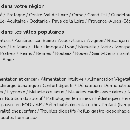
e dans votre région
té
/
Bretagne
/
Centre-Val de Loire
/
Corse
/
Grand Est
/
Guadelo
le-Aquitaine
/
Occitanie
/
Pays de la Loire
/
Provence-Alpes-Côt
 dans les villes populaires
nteuil
/
Asnières-sur-Seine
/
Aubervilliers
/
Avignon
/
Besançon
vre
/
Le Mans
/
Lille
/
Limoges
/
Lyon
/
Marseille
/
Metz
/
Montpel
Poitiers
/
Reims
/
Rennes
/
Roubaix
/
Rouen
/
Saint-Denis
/
Sain
r-Seine
entation et cancer
/
Alimentation Intuitive
/
Alimentation Végétal
Chirurgie bariatrique
/
Confort digestif
/
Dénutrition
/
Dermonutrit
és
/
Hypnose
/
Maladie cœliaque
/
Maladies cardio-vasculaires
/
M
n
/
Nutrition du sportif
/
Pathologies féminines
/
Pédiatrique
/
Per
 pauvre en FODMAP
/
Sélectivité alimentaire chez l'enfant (Néo
ralité chez l'enfant
/
Troubles digestifs (reflux gastro-oesophagien
roubles hormonaux