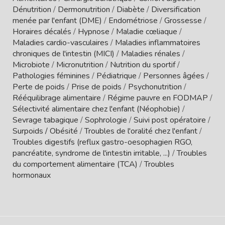
Dénutrition
/
Dermonutrition
/
Diabète
/
Diversification
menée par l'enfant (DME)
/
Endométriose
/
Grossesse
/
Horaires décalés
/
Hypnose
/
Maladie cœliaque
/
Maladies cardio-vasculaires
/
Maladies inflammatoires
chroniques de l'intestin (MICI)
/
Maladies rénales
/
Microbiote
/
Micronutrition
/
Nutrition du sportif
/
Pathologies féminines
/
Pédiatrique
/
Personnes âgées
/
Perte de poids
/
Prise de poids
/
Psychonutrition
/
Rééquilibrage alimentaire
/
Régime pauvre en FODMAP
/
Sélectivité alimentaire chez l'enfant (Néophobie)
/
Sevrage tabagique
/
Sophrologie
/
Suivi post opératoire
/
Surpoids / Obésité
/
Troubles de l'oralité chez l'enfant
/
Troubles digestifs (reflux gastro-oesophagien RGO,
pancréatite, syndrome de l'intestin irritable, ...)
/
Troubles
du comportement alimentaire (TCA)
/
Troubles
hormonaux