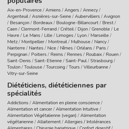
populaires
Aix-en-Provence
/
Amiens
/
Angers
/
Annecy
/
Argenteuil
/
Asnières-sur-Seine
/
Aubervilliers
/
Avignon
/
Besançon
/
Bordeaux
/
Boulogne-Billancourt
/
Brest
/
Caen
/
Clermont-Ferrand
/
Créteil
/
Dijon
/
Grenoble
/
Le
Havre
/
Le Mans
/
Lille
/
Limoges
/
Lyon
/
Marseille
/
Metz
/
Montpellier
/
Montreuil
/
Mulhouse
/
Nancy
/
Nanterre
/
Nantes
/
Nice
/
Nîmes
/
Orléans
/
Paris
/
Perpignan
/
Poitiers
/
Reims
/
Rennes
/
Roubaix
/
Rouen
/
Saint-Denis
/
Saint-Etienne
/
Saint-Paul
/
Strasbourg
/
Toulon
/
Toulouse
/
Tourcoing
/
Tours
/
Villeurbanne
/
Vitry-sur-Seine
Diététiciens, diététiciennes par
spécialités
Addictions
/
Alimentation en pleine conscience
/
Alimentation et cancer
/
Alimentation Intuitive
/
Alimentation Végétalienne (vegan)
/
Alimentation
végétarienne
/
Allaitement
/
Allergies / Intolérances
Alimentaires
/
Chirurgie bariatrique
/
Confort digestif
/