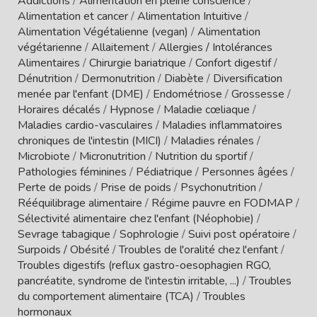
Addictions
/
Alimentation en pleine conscience
/
Alimentation et cancer
/
Alimentation Intuitive
/
Alimentation Végétalienne (vegan)
/
Alimentation
végétarienne
/
Allaitement
/
Allergies / Intolérances
Alimentaires
/
Chirurgie bariatrique
/
Confort digestif
/
Dénutrition
/
Dermonutrition
/
Diabète
/
Diversification
menée par l'enfant (DME)
/
Endométriose
/
Grossesse
/
Horaires décalés
/
Hypnose
/
Maladie cœliaque
/
Maladies cardio-vasculaires
/
Maladies inflammatoires
chroniques de l'intestin (MICI)
/
Maladies rénales
/
Microbiote
/
Micronutrition
/
Nutrition du sportif
/
Pathologies féminines
/
Pédiatrique
/
Personnes âgées
/
Perte de poids
/
Prise de poids
/
Psychonutrition
/
Rééquilibrage alimentaire
/
Régime pauvre en FODMAP
/
Sélectivité alimentaire chez l'enfant (Néophobie)
/
Sevrage tabagique
/
Sophrologie
/
Suivi post opératoire
/
Surpoids / Obésité
/
Troubles de l'oralité chez l'enfant
/
Troubles digestifs (reflux gastro-oesophagien RGO,
pancréatite, syndrome de l'intestin irritable, ...)
/
Troubles
du comportement alimentaire (TCA)
/
Troubles
hormonaux