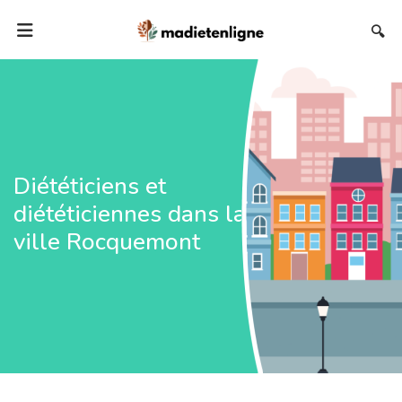
🔍
Diététiciens et
diététiciennes dans la
ville Rocquemont