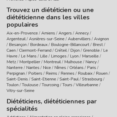
Trouvez un diététicien ou une
diététicienne dans les villes
populaires
Aix-en-Provence
/
Amiens
/
Angers
/
Annecy
/
Argenteuil
/
Asnières-sur-Seine
/
Aubervilliers
/
Avignon
/
Besançon
/
Bordeaux
/
Boulogne-Billancourt
/
Brest
/
Caen
/
Clermont-Ferrand
/
Créteil
/
Dijon
/
Grenoble
/
Le
Havre
/
Le Mans
/
Lille
/
Limoges
/
Lyon
/
Marseille
/
Metz
/
Montpellier
/
Montreuil
/
Mulhouse
/
Nancy
/
Nanterre
/
Nantes
/
Nice
/
Nîmes
/
Orléans
/
Paris
/
Perpignan
/
Poitiers
/
Reims
/
Rennes
/
Roubaix
/
Rouen
/
Saint-Denis
/
Saint-Etienne
/
Saint-Paul
/
Strasbourg
/
Toulon
/
Toulouse
/
Tourcoing
/
Tours
/
Villeurbanne
/
Vitry-sur-Seine
Diététiciens, diététiciennes par
spécialités