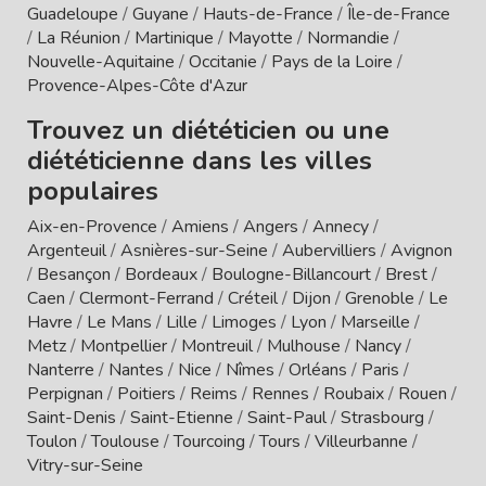
Guadeloupe
/
Guyane
/
Hauts-de-France
/
Île-de-France
/
La Réunion
/
Martinique
/
Mayotte
/
Normandie
/
Nouvelle-Aquitaine
/
Occitanie
/
Pays de la Loire
/
Provence-Alpes-Côte d'Azur
Trouvez un diététicien ou une
diététicienne dans les villes
populaires
Aix-en-Provence
/
Amiens
/
Angers
/
Annecy
/
Argenteuil
/
Asnières-sur-Seine
/
Aubervilliers
/
Avignon
/
Besançon
/
Bordeaux
/
Boulogne-Billancourt
/
Brest
/
Caen
/
Clermont-Ferrand
/
Créteil
/
Dijon
/
Grenoble
/
Le
Havre
/
Le Mans
/
Lille
/
Limoges
/
Lyon
/
Marseille
/
Metz
/
Montpellier
/
Montreuil
/
Mulhouse
/
Nancy
/
Nanterre
/
Nantes
/
Nice
/
Nîmes
/
Orléans
/
Paris
/
Perpignan
/
Poitiers
/
Reims
/
Rennes
/
Roubaix
/
Rouen
/
Saint-Denis
/
Saint-Etienne
/
Saint-Paul
/
Strasbourg
/
Toulon
/
Toulouse
/
Tourcoing
/
Tours
/
Villeurbanne
/
Vitry-sur-Seine