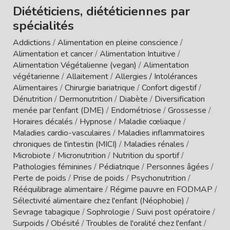
Diététiciens, diététiciennes par
spécialités
Addictions
/
Alimentation en pleine conscience
/
Alimentation et cancer
/
Alimentation Intuitive
/
Alimentation Végétalienne (vegan)
/
Alimentation
végétarienne
/
Allaitement
/
Allergies / Intolérances
Alimentaires
/
Chirurgie bariatrique
/
Confort digestif
/
Dénutrition
/
Dermonutrition
/
Diabète
/
Diversification
menée par l'enfant (DME)
/
Endométriose
/
Grossesse
/
Horaires décalés
/
Hypnose
/
Maladie cœliaque
/
Maladies cardio-vasculaires
/
Maladies inflammatoires
chroniques de l'intestin (MICI)
/
Maladies rénales
/
Microbiote
/
Micronutrition
/
Nutrition du sportif
/
Pathologies féminines
/
Pédiatrique
/
Personnes âgées
/
Perte de poids
/
Prise de poids
/
Psychonutrition
/
Rééquilibrage alimentaire
/
Régime pauvre en FODMAP
/
Sélectivité alimentaire chez l'enfant (Néophobie)
/
Sevrage tabagique
/
Sophrologie
/
Suivi post opératoire
/
Surpoids / Obésité
/
Troubles de l'oralité chez l'enfant
/