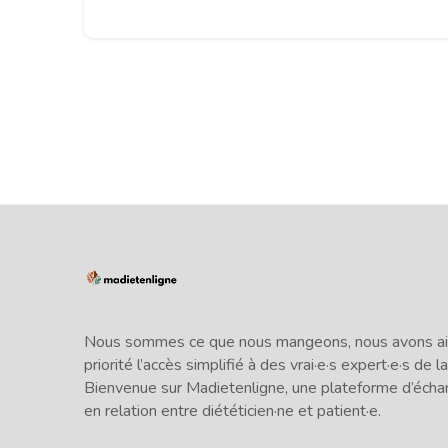
Nous sommes ce que nous mangeons, nous avons ains
priorité l’accès simplifié à des vrai·e·s expert·e·s de la
Bienvenue sur Madietenligne, une plateforme d’écha
en relation entre diététicien·ne et patient·e.