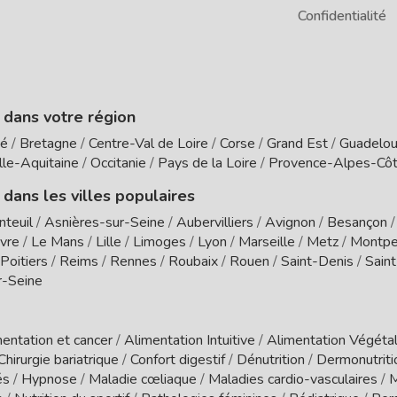
Confidentialité
e dans votre région
té
/
Bretagne
/
Centre-Val de Loire
/
Corse
/
Grand Est
/
Guadelo
le-Aquitaine
/
Occitanie
/
Pays de la Loire
/
Provence-Alpes-Côt
 dans les villes populaires
nteuil
/
Asnières-sur-Seine
/
Aubervilliers
/
Avignon
/
Besançon
vre
/
Le Mans
/
Lille
/
Limoges
/
Lyon
/
Marseille
/
Metz
/
Montpel
Poitiers
/
Reims
/
Rennes
/
Roubaix
/
Rouen
/
Saint-Denis
/
Sain
r-Seine
entation et cancer
/
Alimentation Intuitive
/
Alimentation Végétal
Chirurgie bariatrique
/
Confort digestif
/
Dénutrition
/
Dermonutrit
és
/
Hypnose
/
Maladie cœliaque
/
Maladies cardio-vasculaires
/
M