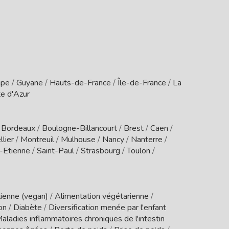
upe
/
Guyane
/
Hauts-de-France
/
Île-de-France
/
La
e d'Azur
/
Bordeaux
/
Boulogne-Billancourt
/
Brest
/
Caen
/
lier
/
Montreuil
/
Mulhouse
/
Nancy
/
Nanterre
/
t-Etienne
/
Saint-Paul
/
Strasbourg
/
Toulon
/
ienne (vegan)
/
Alimentation végétarienne
/
ion
/
Diabète
/
Diversification menée par l'enfant
aladies inflammatoires chroniques de l'intestin