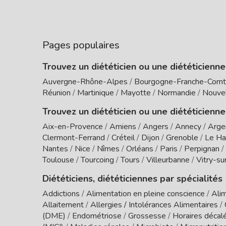
Pages populaires
Trouvez un diététicien ou une diététicienn
Auvergne-Rhône-Alpes
/
Bourgogne-Franche-Com
Réunion
/
Martinique
/
Mayotte
/
Normandie
/
Nouvel
Trouvez un diététicien ou une diététicienne
Aix-en-Provence
/
Amiens
/
Angers
/
Annecy
/
Arge
Clermont-Ferrand
/
Créteil
/
Dijon
/
Grenoble
/
Le Ha
Nantes
/
Nice
/
Nîmes
/
Orléans
/
Paris
/
Perpignan
/
Toulouse
/
Tourcoing
/
Tours
/
Villeurbanne
/
Vitry-su
Diététiciens, diététiciennes par spécialités
Addictions
/
Alimentation en pleine conscience
/
Alim
Allaitement
/
Allergies / Intolérances Alimentaires
/
(DME)
/
Endométriose
/
Grossesse
/
Horaires décal