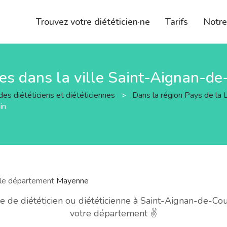
Trouvez votre diététicien·ne
Tarifs
Notr
nnes dans la ville Saint-Aignan-d
des diététiciens et diététiciennes
>
Dans la région Pays de la 
in
s le département
Mayenne
de diététicien ou diététicienne à Saint-Aignan-de-Cou
votre département ✌️