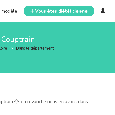
e modèle
➕ Vous êtes diététicien·ne
e-Couptrain
Loire
>
Dans le département
ptrain 🥺, en revanche nous en avons dans