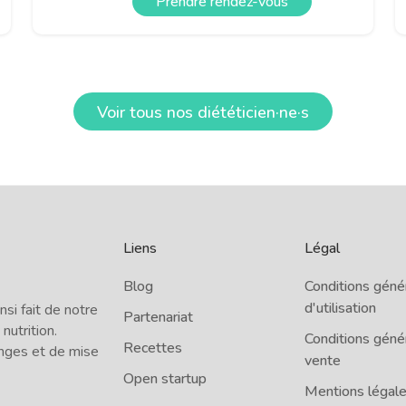
Prendre rendez-vous
Voir tous nos diététicien·ne·s
Liens
Légal
Blog
Conditions géné
d'utilisation
i fait de notre
Partenariat
 nutrition.
Conditions géné
Recettes
nges et de mise
vente
Open startup
Mentions légal