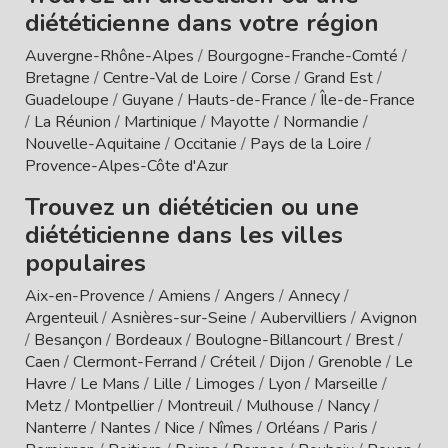
diététicienne dans votre région
Auvergne-Rhône-Alpes
/
Bourgogne-Franche-Comté
/
Bretagne
/
Centre-Val de Loire
/
Corse
/
Grand Est
/
Guadeloupe
/
Guyane
/
Hauts-de-France
/
Île-de-France
/
La Réunion
/
Martinique
/
Mayotte
/
Normandie
/
Nouvelle-Aquitaine
/
Occitanie
/
Pays de la Loire
/
Provence-Alpes-Côte d'Azur
Trouvez un diététicien ou une
diététicienne dans les villes
populaires
Aix-en-Provence
/
Amiens
/
Angers
/
Annecy
/
Argenteuil
/
Asnières-sur-Seine
/
Aubervilliers
/
Avignon
/
Besançon
/
Bordeaux
/
Boulogne-Billancourt
/
Brest
/
Caen
/
Clermont-Ferrand
/
Créteil
/
Dijon
/
Grenoble
/
Le
Havre
/
Le Mans
/
Lille
/
Limoges
/
Lyon
/
Marseille
/
Metz
/
Montpellier
/
Montreuil
/
Mulhouse
/
Nancy
/
Nanterre
/
Nantes
/
Nice
/
Nîmes
/
Orléans
/
Paris
/