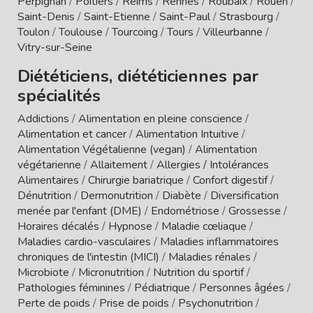
Perpignan
/
Poitiers
/
Reims
/
Rennes
/
Roubaix
/
Rouen
/
Saint-Denis
/
Saint-Etienne
/
Saint-Paul
/
Strasbourg
/
Toulon
/
Toulouse
/
Tourcoing
/
Tours
/
Villeurbanne
/
Vitry-sur-Seine
Diététiciens, diététiciennes par
spécialités
Addictions
/
Alimentation en pleine conscience
/
Alimentation et cancer
/
Alimentation Intuitive
/
Alimentation Végétalienne (vegan)
/
Alimentation
végétarienne
/
Allaitement
/
Allergies / Intolérances
Alimentaires
/
Chirurgie bariatrique
/
Confort digestif
/
Dénutrition
/
Dermonutrition
/
Diabète
/
Diversification
menée par l'enfant (DME)
/
Endométriose
/
Grossesse
/
Horaires décalés
/
Hypnose
/
Maladie cœliaque
/
Maladies cardio-vasculaires
/
Maladies inflammatoires
chroniques de l'intestin (MICI)
/
Maladies rénales
/
Microbiote
/
Micronutrition
/
Nutrition du sportif
/
Pathologies féminines
/
Pédiatrique
/
Personnes âgées
/
Perte de poids
/
Prise de poids
/
Psychonutrition
/