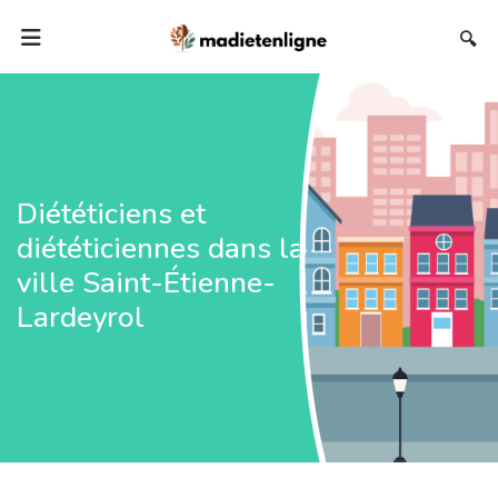
🔍
Diététiciens et
diététiciennes dans la
ville Saint-Étienne-
Lardeyrol