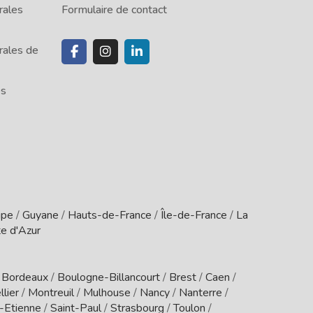
rales
Formulaire de contact
rales de
es
upe
/
Guyane
/
Hauts-de-France
/
Île-de-France
/
La
e d'Azur
/
Bordeaux
/
Boulogne-Billancourt
/
Brest
/
Caen
/
lier
/
Montreuil
/
Mulhouse
/
Nancy
/
Nanterre
/
t-Etienne
/
Saint-Paul
/
Strasbourg
/
Toulon
/