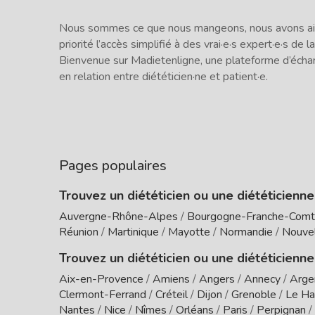
Nous sommes ce que nous mangeons, nous avons ains
priorité l’accès simplifié à des vrai·e·s expert·e·s de la
Bienvenue sur Madietenligne, une plateforme d’écha
en relation entre diététicien·ne et patient·e.
Pages populaires
Trouvez un diététicien ou une diététicienn
Auvergne-Rhône-Alpes
/
Bourgogne-Franche-Com
Réunion
/
Martinique
/
Mayotte
/
Normandie
/
Nouvel
Trouvez un diététicien ou une diététicienne
Aix-en-Provence
/
Amiens
/
Angers
/
Annecy
/
Arge
Clermont-Ferrand
/
Créteil
/
Dijon
/
Grenoble
/
Le Ha
Nantes
/
Nice
/
Nîmes
/
Orléans
/
Paris
/
Perpignan
/