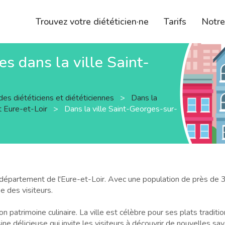
Trouvez votre diététicien·ne
Tarifs
Notr
nes dans la ville Saint-
des diététiciens et diététiciennes
>
Dans la
 Eure-et-Loir
>
Dans la ville Saint-Georges-sur-
département de l'Eure-et-Loir. Avec une population de près de 3 
e des visiteurs.
trimoine culinaire. La ville est célèbre pour ses plats traditionne
ne délicieuse qui invite les visiteurs à découvrir de nouvelles sav