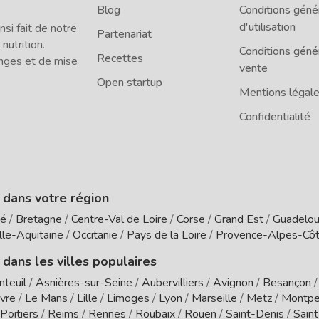
Blog
Conditions géné
d'utilisation
i fait de notre
Partenariat
 nutrition.
Conditions géné
Recettes
nges et de mise
vente
Open startup
Mentions légal
Confidentialité
e dans votre région
té
/
Bretagne
/
Centre-Val de Loire
/
Corse
/
Grand Est
/
Guadelo
le-Aquitaine
/
Occitanie
/
Pays de la Loire
/
Provence-Alpes-Côt
 dans les villes populaires
nteuil
/
Asnières-sur-Seine
/
Aubervilliers
/
Avignon
/
Besançon
vre
/
Le Mans
/
Lille
/
Limoges
/
Lyon
/
Marseille
/
Metz
/
Montpel
Poitiers
/
Reims
/
Rennes
/
Roubaix
/
Rouen
/
Saint-Denis
/
Sain