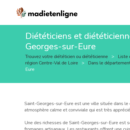
Diététiciens et diététicien
Georges-sur-Eure
Trouvez votre diététicien ou diététicienne
>
Liste 
région Centre-Val de Loire
>
Dans le département
Eure
Saint-Georges-sur-Eure est une ville située dans le 
atmosphère calme et conviviale qui est très apprécié
Une des richesses de Saint-Georges-sur-Eure est son pa
fromages artisanaux. Les restaurants offrent une cuisi