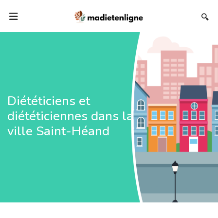
🔍
Diététiciens et
diététiciennes dans la
ville Saint-Héand