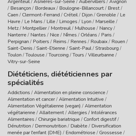
Argenteuil
/
Asnières-sur-Seine
/
Aubervilliers
/
Avignon
/
Besançon
/
Bordeaux
/
Boulogne-Billancourt
/
Brest
/
Caen
/
Clermont-Ferrand
/
Créteil
/
Dijon
/
Grenoble
/
Le
Havre
/
Le Mans
/
Lille
/
Limoges
/
Lyon
/
Marseille
/
Metz
/
Montpellier
/
Montreuil
/
Mulhouse
/
Nancy
/
Nanterre
/
Nantes
/
Nice
/
Nîmes
/
Orléans
/
Paris
/
Perpignan
/
Poitiers
/
Reims
/
Rennes
/
Roubaix
/
Rouen
/
Saint-Denis
/
Saint-Etienne
/
Saint-Paul
/
Strasbourg
/
Toulon
/
Toulouse
/
Tourcoing
/
Tours
/
Villeurbanne
/
Vitry-sur-Seine
Diététiciens, diététiciennes par
spécialités
Addictions
/
Alimentation en pleine conscience
/
Alimentation et cancer
/
Alimentation Intuitive
/
Alimentation Végétalienne (vegan)
/
Alimentation
végétarienne
/
Allaitement
/
Allergies / Intolérances
Alimentaires
/
Chirurgie bariatrique
/
Confort digestif
/
Dénutrition
/
Dermonutrition
/
Diabète
/
Diversification
menée par l'enfant (DME)
/
Endométriose
/
Grossesse
/