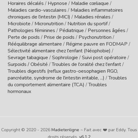
Horaires décalés
/
Hypnose
/
Maladie cœliaque
/
Maladies cardio-vasculaires
/
Maladies inflammatoires
chroniques de l'intestin (MICI)
/
Maladies rénales
/
Microbiote
/
Micronutrition
/
Nutrition du sportif
/
Pathologies féminines
/
Pédiatrique
/
Personnes âgées
/
Perte de poids
/
Prise de poids
/
Psychonutrition
/
Rééquilibrage alimentaire
/
Régime pauvre en FODMAP
/
Sélectivité alimentaire chez l'enfant (Néophobie)
/
Sevrage tabagique
/
Sophrologie
/
Suivi post opératoire
/
Surpoids / Obésité
/
Troubles de l'oralité chez l'enfant
/
Troubles digestifs (reflux gastro-oesophagien RGO,
pancréatite, syndrome de l'intestin irritable, ...)
/
Troubles
du comportement alimentaire (TCA)
/
Troubles
hormonaux
Copyright © 2020 - 2026
Madietenligne
~ Fait avec ❤️ par Eddy. Tous
droits réservés.
v6.1.2